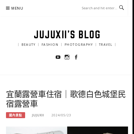
Skip
MENU
to
content
JUJUXII'S BLOG
｜ BEAUTY ｜ FASHION ｜ PHOTOGRAPHY ｜ TRAVEL ｜
Youtube
Instagram
Facebook
宜蘭露營車住宿｜歌德白色城堡民
宿露營車
國內景點
JUJUXII
2024/05/23