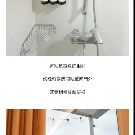
這裡氣氛真的很好
傍晚時從房間裡望向門外
感覺相當放鬆舒適