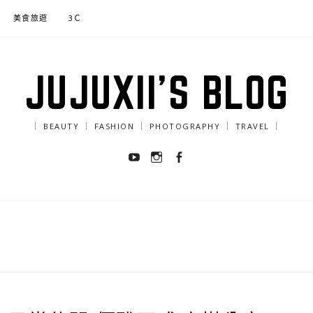
美食旅遊
3Ｃ
JUJUXII'S BLOG
｜ BEAUTY ｜ FASHION ｜ PHOTOGRAPHY ｜ TRAVEL ｜
Youtube
Instagram
Facebook