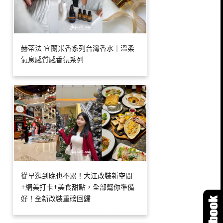
赫蒂法 宜蘭米香系列台灣香水｜溫柔
氣息感質感香氛系列
從早逛到晚也不累！大江改裝新空間
+網美打卡+美食甜點，全部幫你準備
好！全新改裝重磅回歸