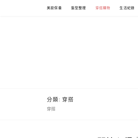
Skip
美妝保養
髮型整理
穿搭購物
生活紀錄
to
content
分類:
穿搭
穿搭