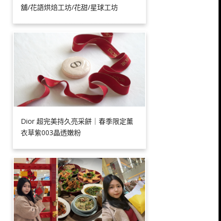
舖/花語烘焙工坊/花甜/星球工坊
Dior 超完美持久亮采餅｜春季限定薰
衣草紫003晶透嫩粉