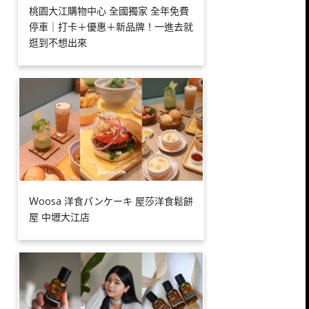
桃園大江購物中心 全國獨家 全年免費
停車｜打卡＋優惠＋新品牌！一進去就
逛到不想出來
Ｗoosa 洋食パンケーキ 屋莎洋食鬆餅
屋 中壢大江店