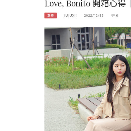
Love, Bonito 開
JUJUXII
2022/12/15
0
穿搭