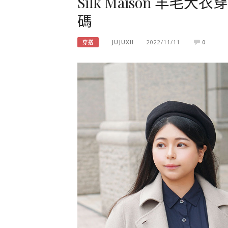
Silk Maison 羊
碼
JUJUXII
2022/11/11
0
穿搭