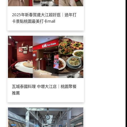
2025年新春賀歲大江超好逛｜過年打
卡景點桃園最美打卡mall
瓦城泰國料理 中壢大江店｜桃園聚餐
推薦