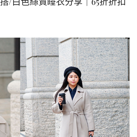
毛大衣穿搭/白色絲質睡衣分享｜65折折扣