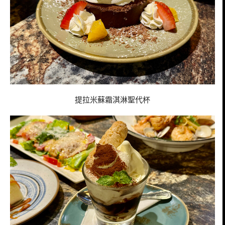
提拉米蘇霜淇淋聖代杯