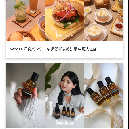
Ｗoosa 洋食パンケーキ 屋莎洋食鬆餅屋 中壢大江店