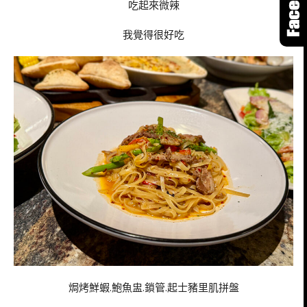
吃起來微辣
我覺得很好吃
焗烤鮮蝦.鮑魚盅.鎖管.起士豬里肌拼盤