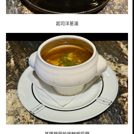
起司洋蔥湯
基隆鎖管蛤蜊鮮蝦扁麵