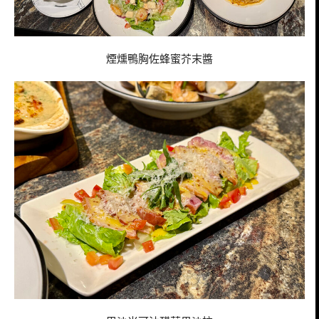
煙燻鴨胸佐蜂蜜芥末醬