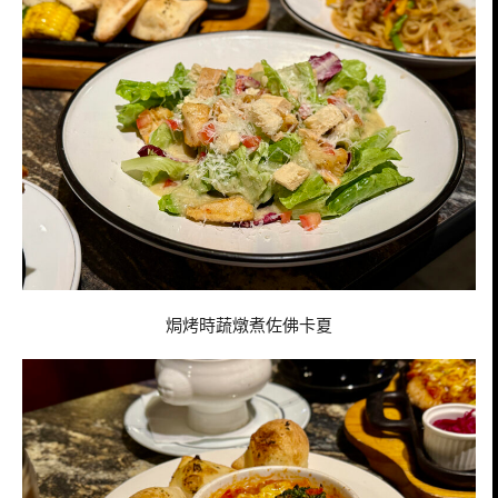
焗烤時蔬燉煮佐佛卡夏