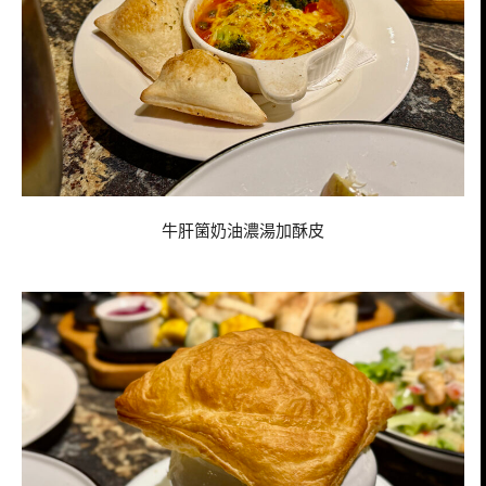
牛肝箘奶油濃湯加酥皮