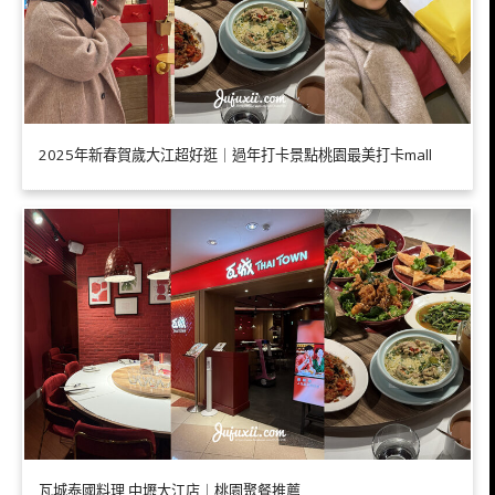
2025年新春賀歲大江超好逛｜過年打卡景點桃園最美打卡mall
瓦城泰國料理 中壢大江店｜桃園聚餐推薦