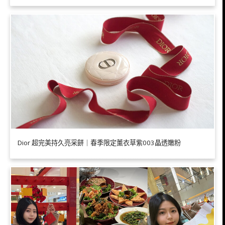
Dior 超完美持久亮采餅｜春季限定薰衣草紫003晶透嫩粉