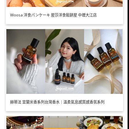
Ｗoosa 洋食パンケーキ 屋莎洋食鬆餅屋 中壢大江店
赫蒂法 宜蘭米香系列台灣香水｜溫柔氣息感質感香氛系列