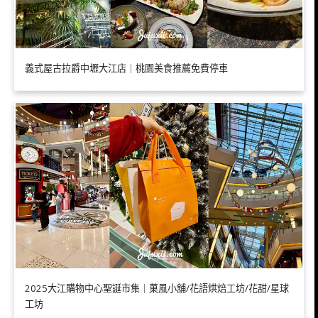
義式屋古拉爵中壢大江店｜桃園美食推薦免費停車
2025大江購物中心聖誕市集｜菓風小舖/花語烘焙工坊/花甜/星球
工坊