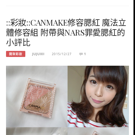
::彩妝::CANMAKE修容腮紅 魔法立
體修容組 附帶與NARS罪愛腮紅的
小評比
開架彩妝
JUJUXII
2015/12/27
1