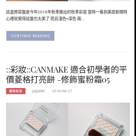
這盒修容盤是今年2016年秋季推出的秋季彩妝 當時一看到美妝新聞時
心裡就覺得這盤也太美了 而且淺色+深色 兩…
CONTINUE READING
::彩妝::CANMAKE 適合初學者的平
價菱格打亮餅 -修飾蜜粉霜05
開架彩妝
JUJUXII
2016/08/27