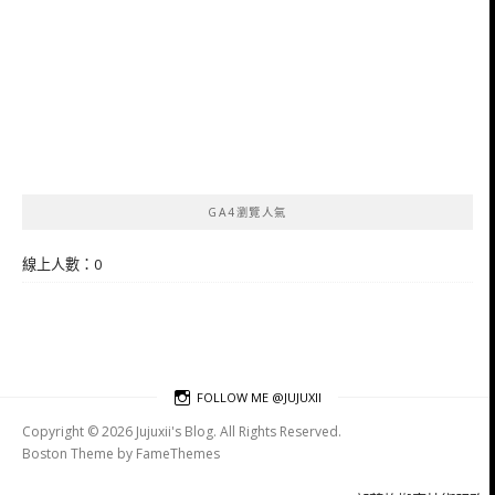
GA4瀏覽人氣
線上人數：0
FOLLOW ME @JUJUXII
Copyright © 2026 Jujuxii's Blog. All Rights Reserved.
Boston Theme by
FameThemes