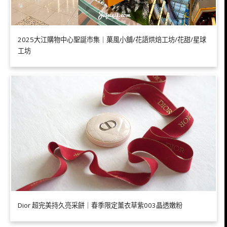
2025大江購物中心聖誕市集｜菓風小舖/花語烘焙工坊/花甜/星球
工坊
Dior 超完美持久亮采餅｜春季限定薰衣草紫003晶透嫩粉