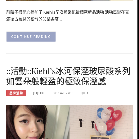
前陣子很開心參加了 Kiehl’s早安煥采能量精露新品活動 活動舉辦在充
滿復古氣息的松菸的閱樂書店…
CONTINUE READING
::活動::Kiehl’s冰河保溼玻尿酸系列
如雲朵般輕盈的極致保溼感
品牌活動
JUJUXII
2014/02/03
1