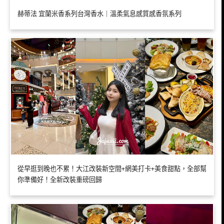
赫蒂法 宜蘭米香系列台灣香水｜溫柔氣息感質感香氛系列
從早逛到晚也不累！大江改裝新空間+網美打卡+美食甜點，全部幫
你準備好！全新改裝重磅回歸