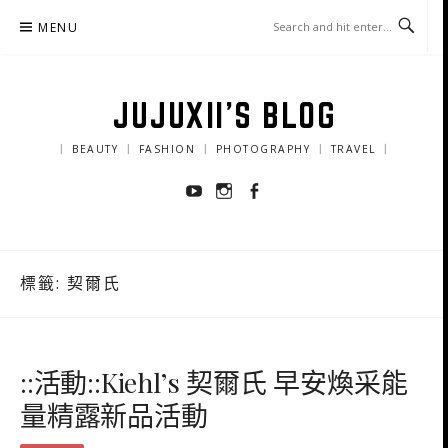
Skip
MENU
to
content
JUJUXII'S BLOG
｜ BEAUTY ｜ FASHION ｜ PHOTOGRAPHY ｜ TRAVEL ｜
Youtube
Instagram
Facebook
標籤:
契爾氏
::活動::Kiehl’s 契爾氏 早安煥采能
量精露新品活動