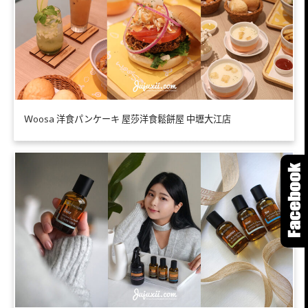
Ｗoosa 洋食パンケーキ 屋莎洋食鬆餅屋 中壢大江店