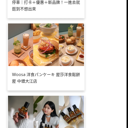
停車｜打卡＋優惠＋新品牌！一進去就
逛到不想出來
Ｗoosa 洋食パンケーキ 屋莎洋食鬆餅
屋 中壢大江店