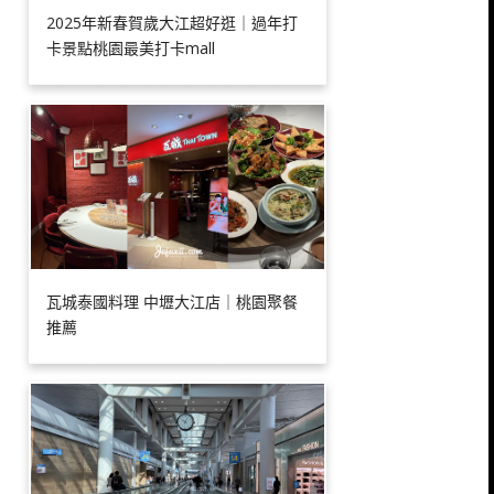
2025年新春賀歲大江超好逛｜過年打
卡景點桃園最美打卡mall
瓦城泰國料理 中壢大江店｜桃園聚餐
推薦