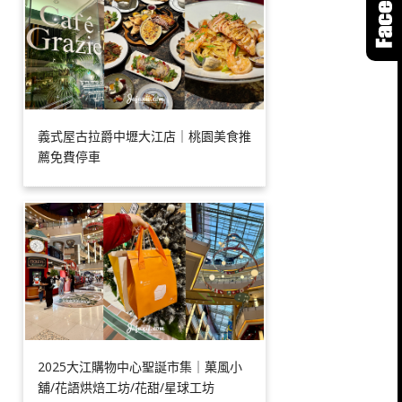
義式屋古拉爵中壢大江店｜桃園美食推
薦免費停車
2025大江購物中心聖誕市集｜菓風小
舖/花語烘焙工坊/花甜/星球工坊