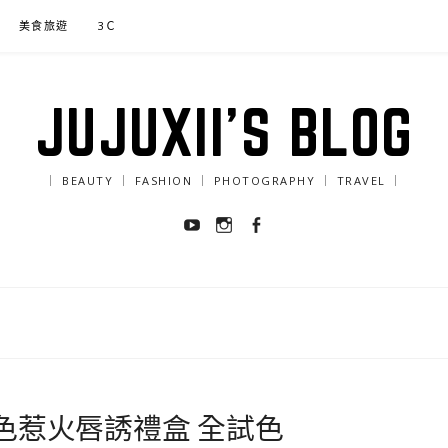
美食旅遊
3Ｃ
JUJUXII'S BLOG
｜ BEAUTY ｜ FASHION ｜ PHOTOGRAPHY ｜ TRAVEL ｜
Youtube
Instagram
Facebook
你6色惹火唇誘禮盒 全試色