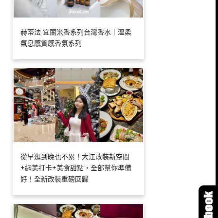
赫蒂法 宜蘭米香系列台灣香水｜溫柔
氣息感質感香氛系列
從早逛到晚也不累！大江改裝新空間
+網美打卡+美食甜點，全部幫你準備
好！全新改裝重磅回歸