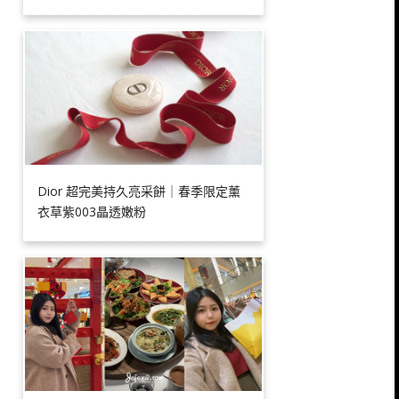
Dior 超完美持久亮采餅｜春季限定薰
衣草紫003晶透嫩粉