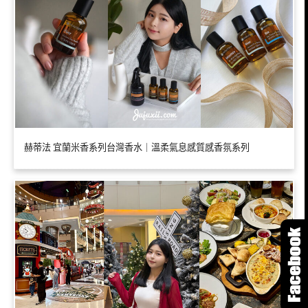
赫蒂法 宜蘭米香系列台灣香水｜溫柔氣息感質感香氛系列