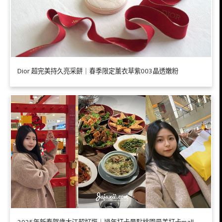
Dior 超完美持久亮采餅｜春季限定薰衣草紫003晶透嫩粉
2025年新春賀歲大江超好逛｜過年打卡景點桃園最美打卡mall