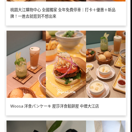
桃園大江購物中心 全國獨家 全年免費停車｜打卡＋優惠＋新品
牌！一進去就逛到不想出來
Ｗoosa 洋食パンケーキ 屋莎洋食鬆餅屋 中壢大江店