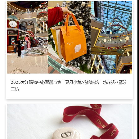
2025大江購物中心聖誕市集｜菓風小舖/花語烘焙工坊/花甜/星球
工坊