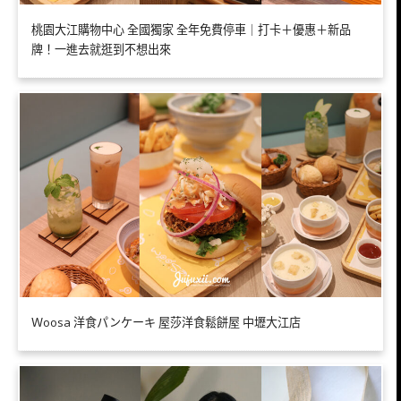
桃園大江購物中心 全國獨家 全年免費停車｜打卡＋優惠＋新品
牌！一進去就逛到不想出來
Ｗoosa 洋食パンケーキ 屋莎洋食鬆餅屋 中壢大江店