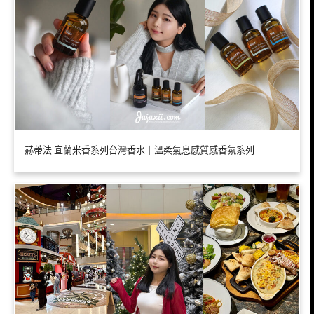
赫蒂法 宜蘭米香系列台灣香水｜溫柔氣息感質感香氛系列