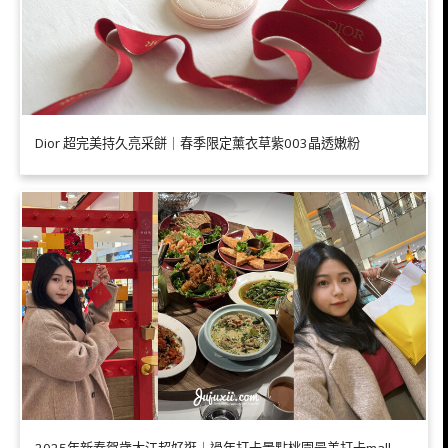
Dior 超完美持久亮采餅｜春季限定薰衣草紫003晶透嫩粉
2025年新春賀歲大江超好逛｜過年打卡景點桃園最美打卡mall