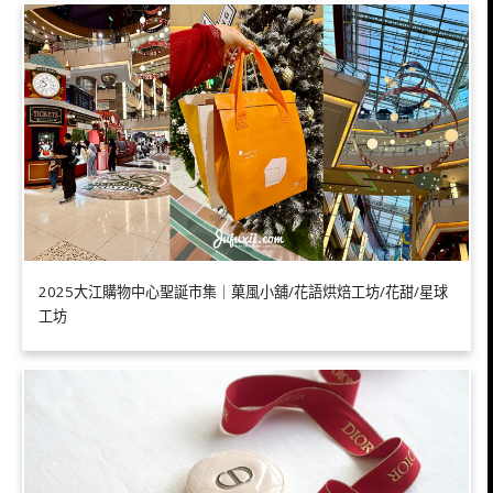
2025大江購物中心聖誕市集｜菓風小舖/花語烘焙工坊/花甜/星球
工坊