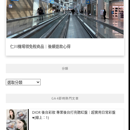
仁川機場領免稅商品｜後續退款心得
分類
分
類
GA4即時熱門文章
DIOR 後台彩妝 專業後台打亮腮紅盤｜超實用日常彩盤
♥(線上：1)