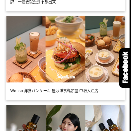
牌！一進去就逛到不想出來
Ｗoosa 洋食パンケーキ 屋莎洋食鬆餅屋 中壢大江店