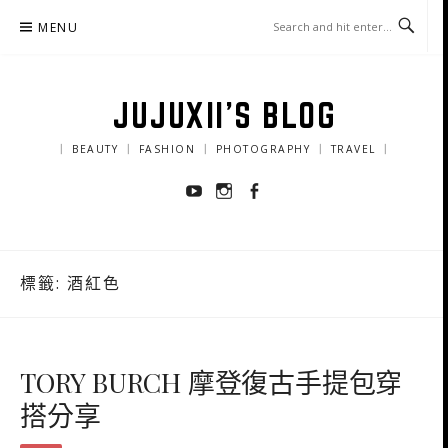
Skip
MENU
to
content
JUJUXII'S BLOG
｜ BEAUTY ｜ FASHION ｜ PHOTOGRAPHY ｜ TRAVEL ｜
Youtube
Instagram
Facebook
標籤:
酒紅色
TORY BURCH 摩登復古手提包穿
搭分享