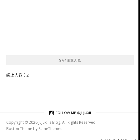
GA4瀏覽人氣
線上人數：2
FOLLOW ME @JUJUXII
Copyright © 2026 Jujuxii's Blog. All Rights Reserved.
Boston Theme by
FameThemes