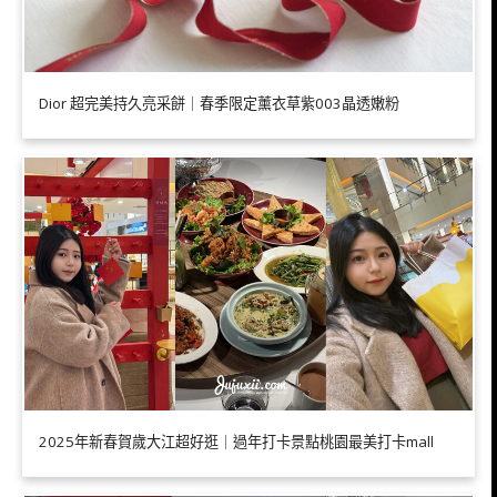
Dior 超完美持久亮采餅｜春季限定薰衣草紫003晶透嫩粉
2025年新春賀歲大江超好逛｜過年打卡景點桃園最美打卡mall