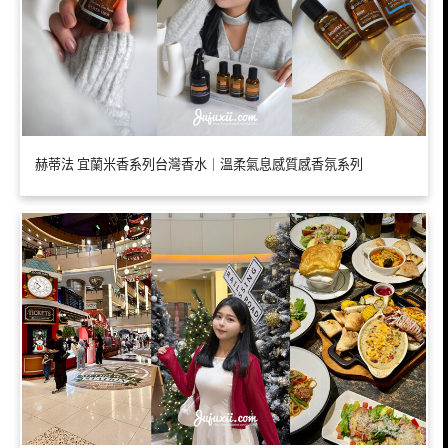
赫蒂法 宜蘭米香系列台灣香水｜溫柔氣息感質感香氛系列