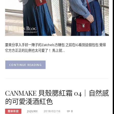
要來分享入手好一陣子的Zatchels方糖包 之前在IG看到這個包包 覺得
它方方正正的比例也太可愛了！ 馬上就…
CONTINUE READING
CANMAKE 貝殼腮紅霜 04｜自然感
的可愛淺酒紅色
開架彩妝
JUJUXII
2018/02/16
0