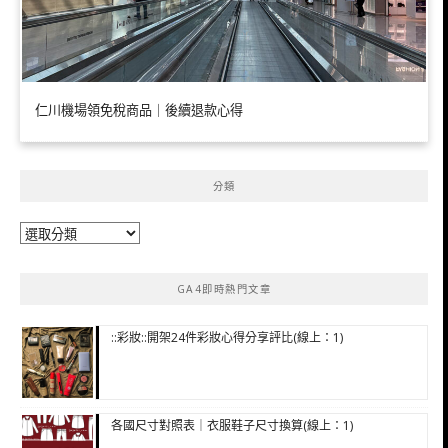
仁川機場領免稅商品｜後續退款心得
分類
分
類
GA4即時熱門文章
::彩妝::開架24件彩妝心得分享評比(線上：1)
各國尺寸對照表｜衣服鞋子尺寸換算(線上：1)