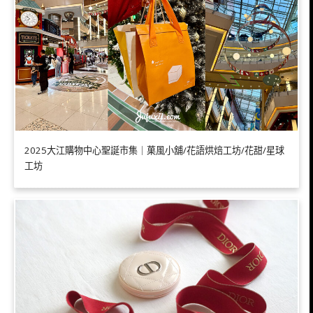
2025大江購物中心聖誕市集｜菓風小舖/花語烘焙工坊/花甜/星球
工坊