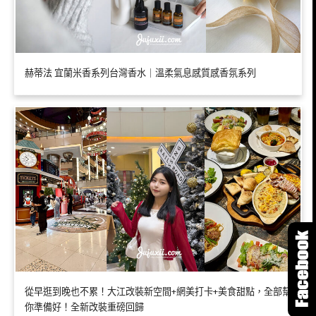
赫蒂法 宜蘭米香系列台灣香水｜溫柔氣息感質感香氛系列
從早逛到晚也不累！大江改裝新空間+網美打卡+美食甜點，全部幫
你準備好！全新改裝重磅回歸