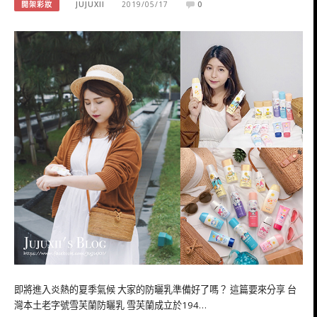
開架彩妝
JUJUXII
2019/05/17
0
即將進入炎熱的夏季氣候 大家的防曬乳準備好了嗎？ 這篇要來分享 台
灣本土老字號雪芙蘭防曬乳 雪芙蘭成立於194…