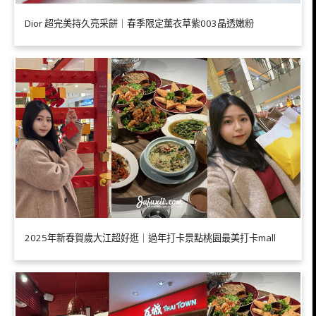
Dior 超完美持久亮采餅｜春季限定薰衣草紫003晶透嫩粉
2025年新春賀歲大江超好逛｜過年打卡景點桃園最美打卡mall