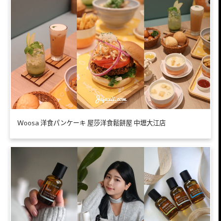
Ｗoosa 洋食パンケーキ 屋莎洋食鬆餅屋 中壢大江店