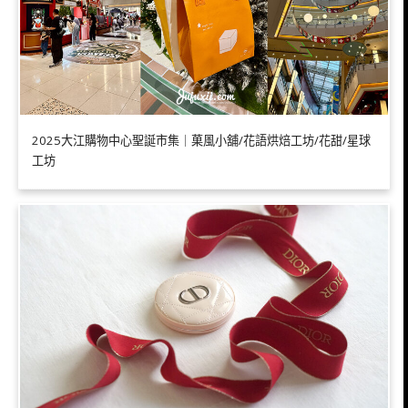
2025大江購物中心聖誕市集｜菓風小舖/花語烘焙工坊/花甜/星球
工坊