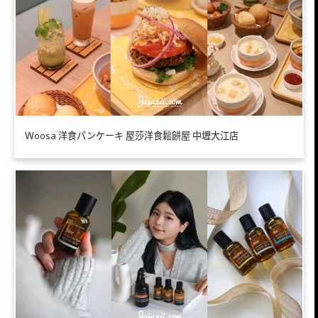
Ｗoosa 洋食パンケーキ 屋莎洋食鬆餅屋 中壢大江店