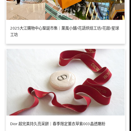
2025大江購物中心聖誕市集｜菓風小舖/花語烘焙工坊/花甜/星球
工坊
Dior 超完美持久亮采餅｜春季限定薰衣草紫003晶透嫩粉