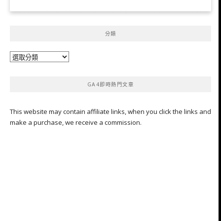
分類
分
類
GA4即時熱門文章
This website may contain affiliate links, when you click the links and
make a purchase, we receive a commission.