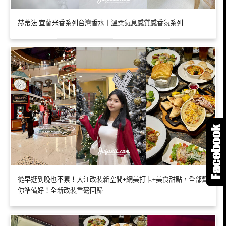
赫蒂法 宜蘭米香系列台灣香水｜溫柔氣息感質感香氛系列
從早逛到晚也不累！大江改裝新空間+網美打卡+美食甜點，全部幫
你準備好！全新改裝重磅回歸