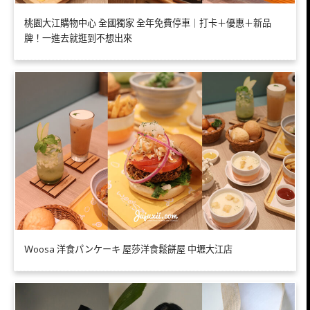
桃園大江購物中心 全國獨家 全年免費停車｜打卡＋優惠＋新品
牌！一進去就逛到不想出來
Ｗoosa 洋食パンケーキ 屋莎洋食鬆餅屋 中壢大江店