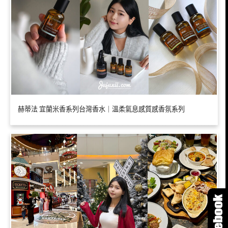
赫蒂法 宜蘭米香系列台灣香水｜溫柔氣息感質感香氛系列