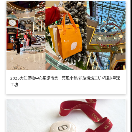
2025大江購物中心聖誕市集｜菓風小舖/花語烘焙工坊/花甜/星球
工坊