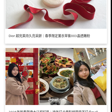
Dior 超完美持久亮采餅｜春季限定薰衣草紫003晶透嫩粉
2025年新春賀歲大江超好逛｜過年打卡景點桃園最美打卡mall