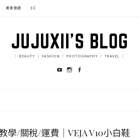
美食旅遊
3Ｃ
JUJUXII'S BLOG
｜ BEAUTY ｜ FASHION ｜ PHOTOGRAPHY ｜ TRAVEL ｜
Youtube
Instagram
Facebook
教學/關稅/運費｜VEJA V10小白鞋