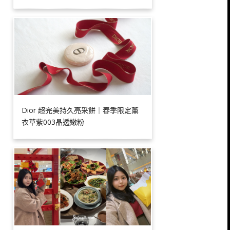
Dior 超完美持久亮采餅｜春季限定薰
衣草紫003晶透嫩粉