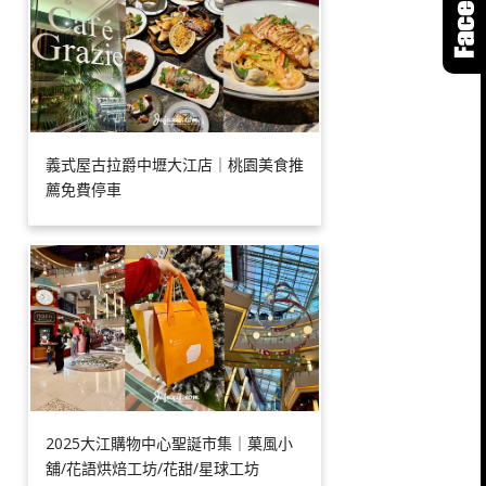
義式屋古拉爵中壢大江店｜桃園美食推
薦免費停車
2025大江購物中心聖誕市集｜菓風小
舖/花語烘焙工坊/花甜/星球工坊