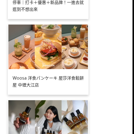
停車｜打卡＋優惠＋新品牌！一進去就
逛到不想出來
Ｗoosa 洋食パンケーキ 屋莎洋食鬆餅
屋 中壢大江店