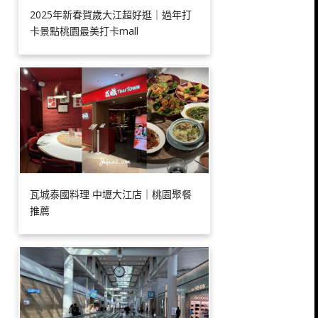
2025年新春賀歲大江超好逛｜過年打
卡景點桃園最美打卡mall
瓦城泰國料理 中壢大江店｜桃園聚餐
推薦