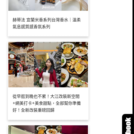
赫蒂法 宜蘭米香系列台灣香水｜溫柔
氣息感質感香氛系列
從早逛到晚也不累！大江改裝新空間
+網美打卡+美食甜點，全部幫你準備
好！全新改裝重磅回歸