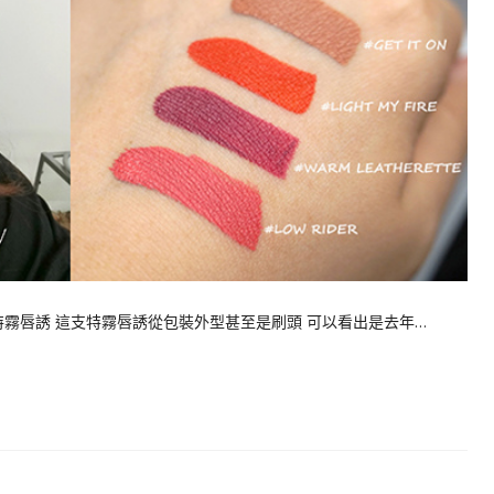
S 特霧唇誘 這支特霧唇誘從包裝外型甚至是刷頭 可以看出是去年…