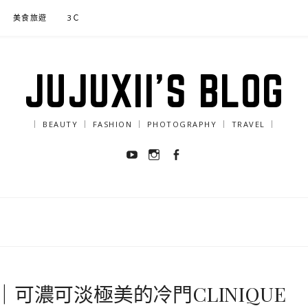
美食旅遊
3Ｃ
JUJUXII'S BLOG
｜ BEAUTY ｜ FASHION ｜ PHOTOGRAPHY ｜ TRAVEL ｜
Youtube
Instagram
Facebook
可濃可淡極美的冷門CLINIQUE