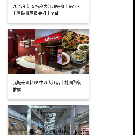
2025年新春賀歲大江超好逛｜過年打
卡景點桃園最美打卡mall
瓦城泰國料理 中壢大江店｜桃園聚餐
推薦