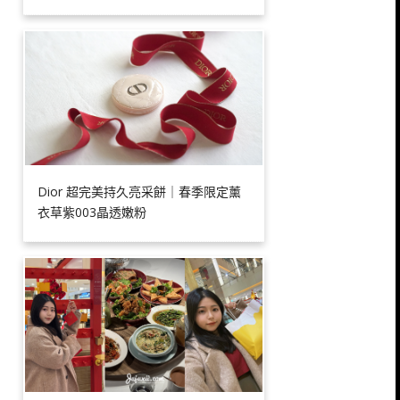
Dior 超完美持久亮采餅｜春季限定薰
衣草紫003晶透嫩粉