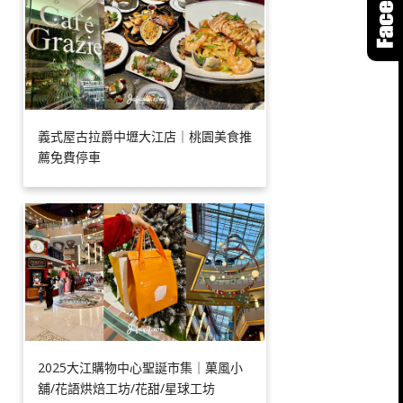
義式屋古拉爵中壢大江店｜桃園美食推
薦免費停車
2025大江購物中心聖誕市集｜菓風小
舖/花語烘焙工坊/花甜/星球工坊