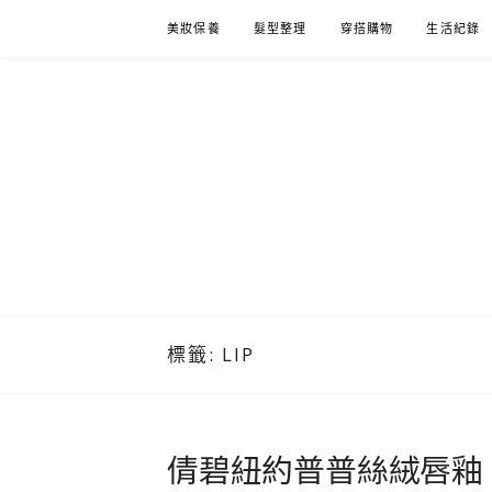
Skip
美妝保養
髮型整理
穿搭購物
生活紀錄
to
content
標籤:
LIP
倩碧紐約普普絲絨唇釉｜