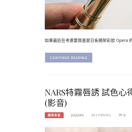
如果最近在考慮要買甚麼日系開架彩妝 Opera 的唇
CONTINUE READING
NARS特霧唇誘 試色心得分享 
(影音)
JUJUXII
2017/09/05
0
開架彩妝