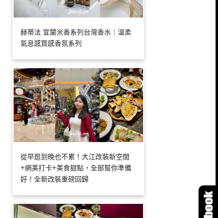
赫蒂法 宜蘭米香系列台灣香水｜溫柔
氣息感質感香氛系列
從早逛到晚也不累！大江改裝新空間
+網美打卡+美食甜點，全部幫你準備
好！全新改裝重磅回歸