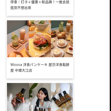
停車｜打卡＋優惠＋新品牌！一進去就
逛到不想出來
Ｗoosa 洋食パンケーキ 屋莎洋食鬆餅
屋 中壢大江店