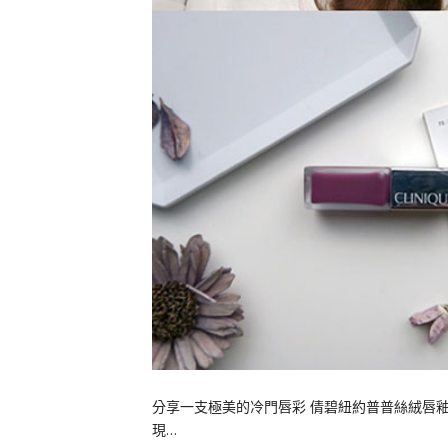
分享一支極美的冷門唇彩 倩碧紐約普普絲絨唇釉
現…