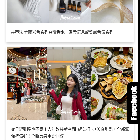
赫蒂法 宜蘭米香系列台灣香水｜溫柔氣息感質感香氛系列
從早逛到晚也不累！大江改裝新空間+網美打卡+美食甜點，全部幫
你準備好！全新改裝重磅回歸