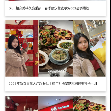
Dior 超完美持久亮采餅｜春季限定薰衣草紫003晶透嫩粉
2025年新春賀歲大江超好逛｜過年打卡景點桃園最美打卡mall