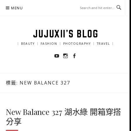
Skip
MENU
to
content
JUJUXII'S BLOG
｜ BEAUTY ｜ FASHION ｜ PHOTOGRAPHY ｜ TRAVEL ｜
Youtube
Instagram
Facebook
標籤:
NEW BALANCE 327
New Balance 327 湖水綠 開箱穿搭
分享