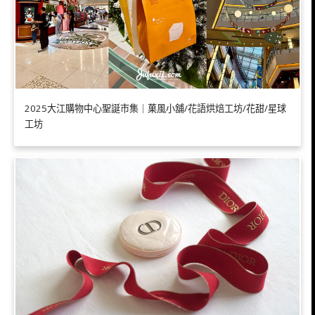
2025大江購物中心聖誕市集｜菓風小舖/花語烘焙工坊/花甜/星球
工坊