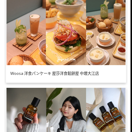
Ｗoosa 洋食パンケーキ 屋莎洋食鬆餅屋 中壢大江店