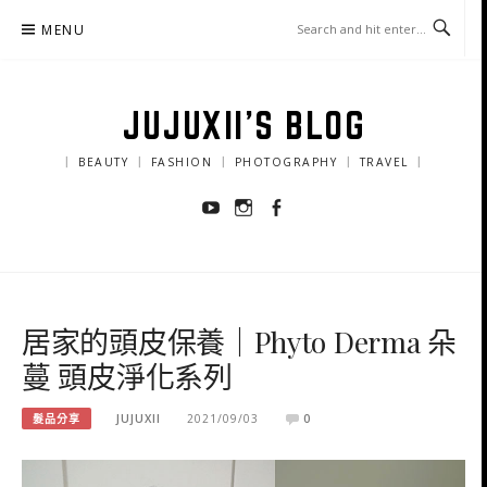
Skip
MENU
to
content
JUJUXII'S BLOG
｜ BEAUTY ｜ FASHION ｜ PHOTOGRAPHY ｜ TRAVEL ｜
Youtube
Instagram
Facebook
居家的頭皮保養｜Phyto Derma 朵
蔓 頭皮淨化系列
髮品分享
JUJUXII
2021/09/03
0