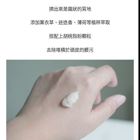
擠出來是霜狀的質地
添加薰衣草、迷迭香、薄荷等植粹萃取
搭配上胡桃殼粉顆粒
去除堆積於頭皮的髒污