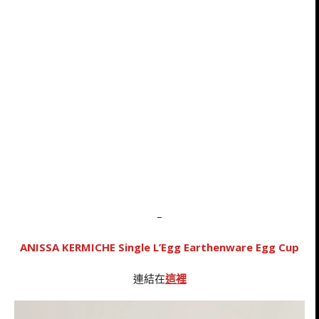
–
ANISSA KERMICHE Single L’Egg Earthenware Egg Cup
連結在
這裡