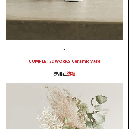
–
COMPLETEDWORKS Ceramic vase
連結在
這裡