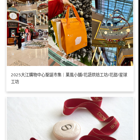
2025大江購物中心聖誕市集｜菓風小舖/花語烘焙工坊/花甜/星球
工坊