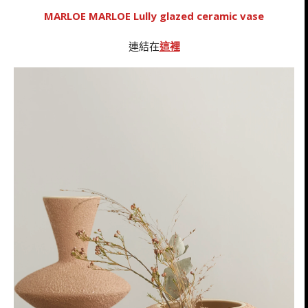
MARLOE MARLOE Lully glazed ceramic vase
連結在
這裡