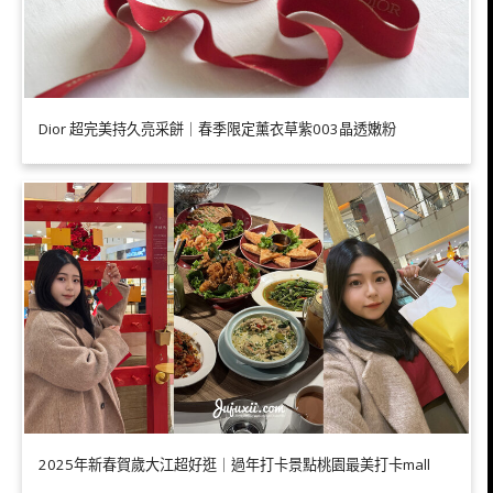
Dior 超完美持久亮采餅｜春季限定薰衣草紫003晶透嫩粉
2025年新春賀歲大江超好逛｜過年打卡景點桃園最美打卡mall