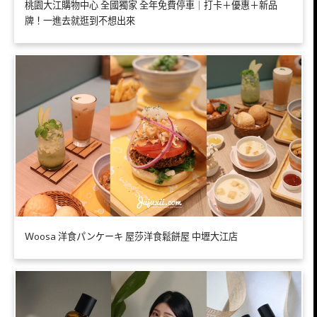
桃園大江購物中心 全國獨家 全年免費停車｜打卡＋優惠＋新品
牌！一進去就逛到不想出來
Ｗoosa 洋食パンケーキ 屋莎洋食鬆餅屋 中壢大江店