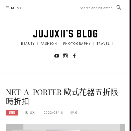
Skip
MENU
to
content
JUJUXII'S BLOG
｜ BEAUTY ｜ FASHION ｜ PHOTOGRAPHY ｜ TRAVEL ｜
Youtube
Instagram
Facebook
NET-A-PORTER 歐式花器五折限
時折扣
網購
JUJUXII
2022/08/16
0