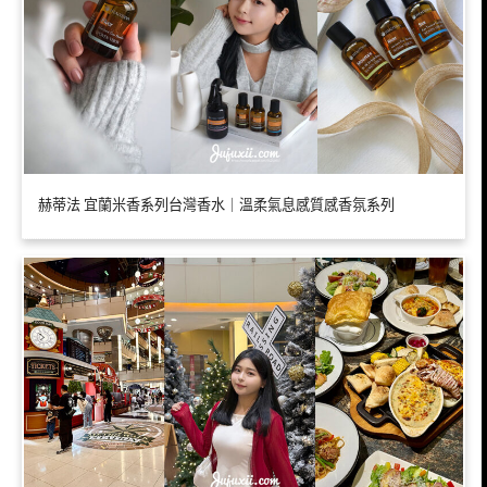
赫蒂法 宜蘭米香系列台灣香水｜溫柔氣息感質感香氛系列