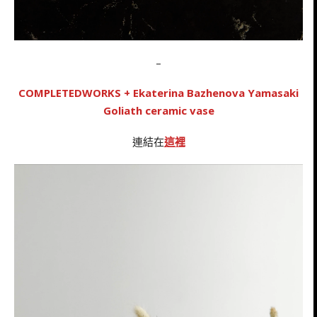
–
COMPLETEDWORKS + Ekaterina Bazhenova Yamasaki
Goliath ceramic vase
連結在
這裡