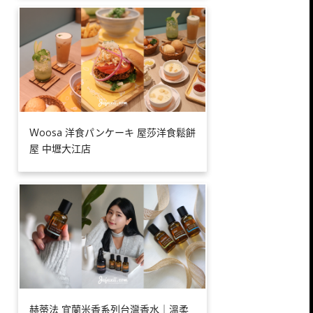
Ｗoosa 洋食パンケーキ 屋莎洋食鬆餅
屋 中壢大江店
赫蒂法 宜蘭米香系列台灣香水｜溫柔