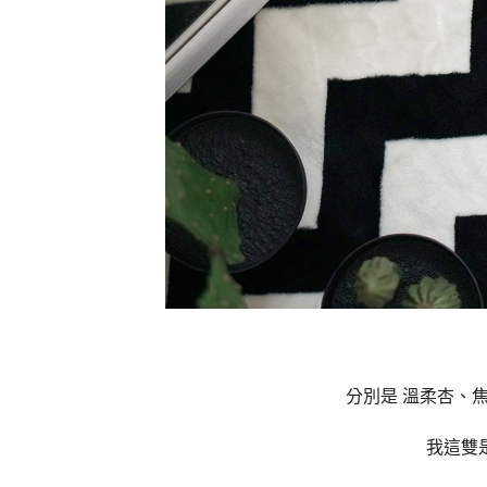
分別是 溫柔杏、
我這雙