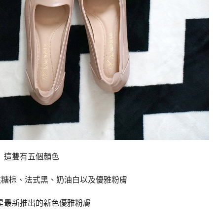
這雙有五個顏色
焦糖棕、法式黑、奶油白以及優雅粉膚
是最新推出的新色優雅粉膚