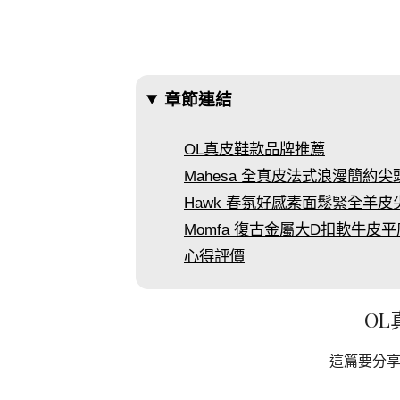
章節連結
OL真皮鞋款品牌推薦
Mahesa 全真皮法式浪漫簡約
Hawk 春氛好感素面鬆緊全羊
Momfa 復古金屬大D扣軟牛皮
心得評價
O
這篇要分享舒