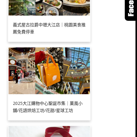
義式屋古拉爵中壢大江店｜桃園美食推
薦免費停車
2025大江購物中心聖誕市集｜菓風小
舖/花語烘焙工坊/花甜/星球工坊