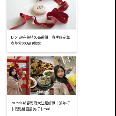
Dior 超完美持久亮采餅｜春季限定薰
衣草紫003晶透嫩粉
2025年新春賀歲大江超好逛｜過年打
卡景點桃園最美打卡mall