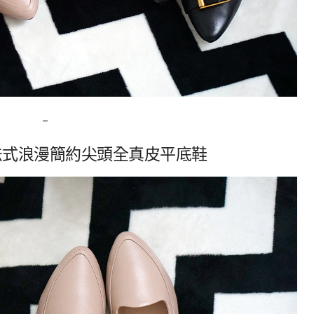
–
真皮法式浪漫簡約尖頭全真皮平底鞋