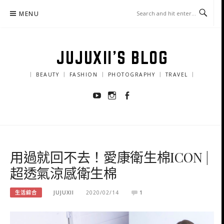
Skip
MENU
to
content
JUJUXII'S BLOG
｜ BEAUTY ｜ FASHION ｜ PHOTOGRAPHY ｜ TRAVEL ｜
Youtube
Instagram
Facebook
用過就回不去！愛康衛生棉ICON |
超透氣涼感衛生棉
生活綜合
JUJUXII
2020/02/14
1