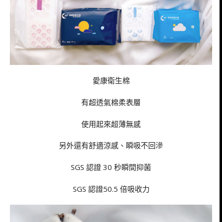
愛康衛生棉
有超透氣棉柔表層
使用起來超薄無感
另外還有舒適涼感、瞬吸不回滲
SGS 認證 30 秒瞬間抑菌
SGS 認證50.5 倍吸收力