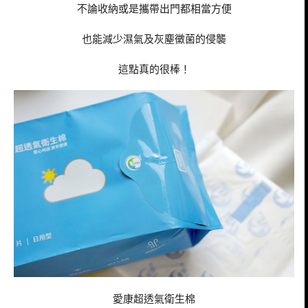
不論收納或是攜帶出門都相當方便
也能減少濕氣及灰塵黴菌的侵襲
這點真的很棒！
愛康超透氣衛生棉