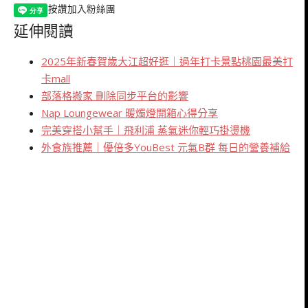
按讚加入粉絲團
延伸閱讀
2025年新春賀歲大江超好逛｜過年打卡景點桃園最美打
卡mall
部落格搬家 刪除同步平台的影響
Nap Loungewear 暖燭燈開箱心得分享
完美穿搭小幫手｜飛利浦 蒸氣迷你輕巧掛燙機
外食族推薦｜優倍多YouBest 元氣B群 每日的營養補給