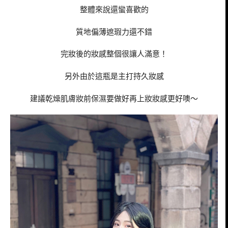
整體來說還蠻喜歡的
質地偏薄遮瑕力還不錯
完妝後的妝感整個很讓人滿意！
另外由於這瓶是主打持久妝感
建議乾燥肌膚妝前保濕要做好再上妝妝感更好噢～