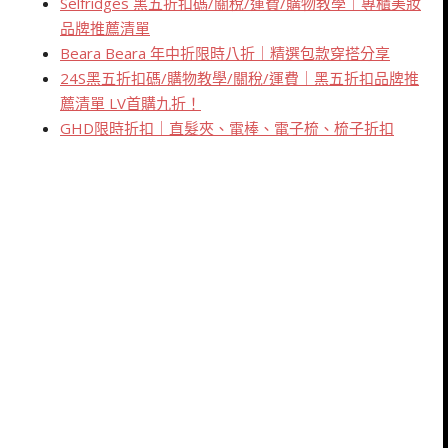
Selfridges 黑五折扣碼/關稅/運費/購物教學｜專櫃美妝
品牌推薦清單
Beara Beara 年中折限時八折｜精選包款穿搭分享
24S黑五折扣碼/購物教學/關稅/運費｜黑五折扣品牌推
薦清單 LV首購九折！
GHD限時折扣｜直髮夾、電棒、電子梳、梳子折扣