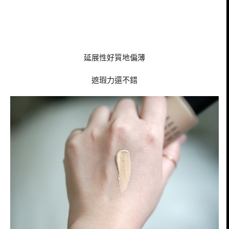
延展性好質地偏薄
遮瑕力還不錯