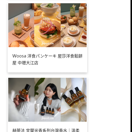
Ｗoosa 洋食パンケーキ 屋莎洋食鬆餅
屋 中壢大江店
赫蒂法 宜蘭米香系列台灣香水｜溫柔