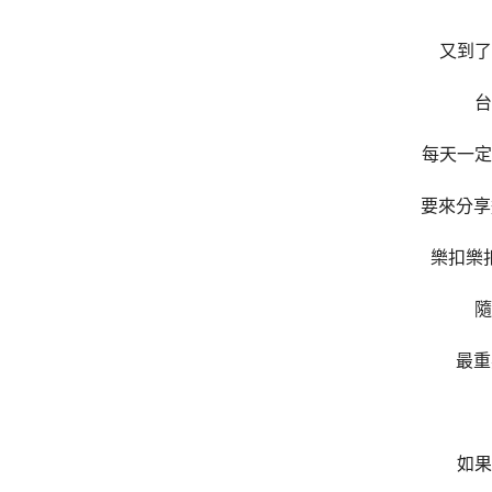
又到了
台
每天一定
要來分享
樂扣樂
隨
最重
如果