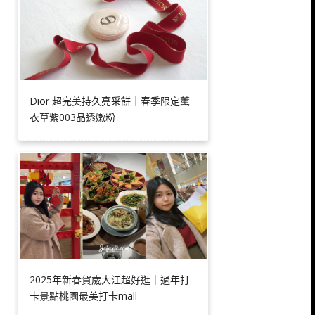
Dior 超完美持久亮采餅｜春季限定薰
衣草紫003晶透嫩粉
2025年新春賀歲大江超好逛｜過年打
卡景點桃園最美打卡mall