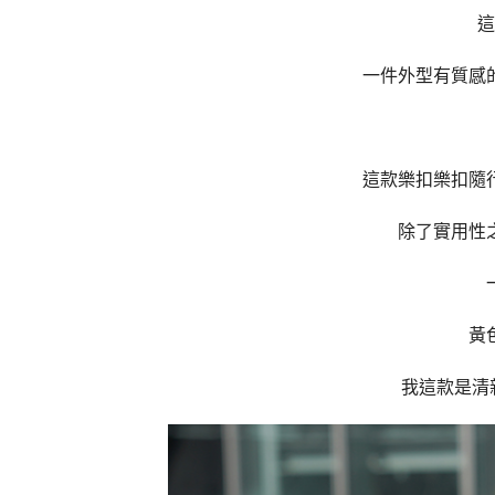
這
一件外型有質感
這款樂扣樂扣隨
除了實用性
黃
我這款是清