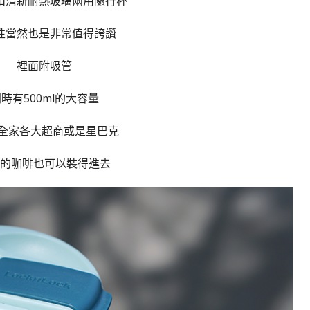
扣清新耐熱玻璃兩用隨行杯
性當然也是非常值得誇讚
裡面附吸管
時有500ml的大容量
1/全家各大超商或是星巴克
的咖啡也可以裝得進去