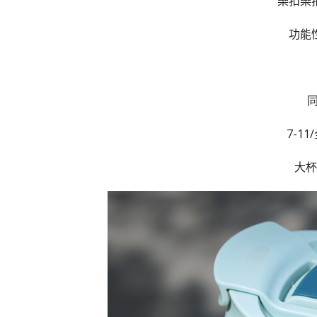
樂扣樂
功能
同
7-1
大杯