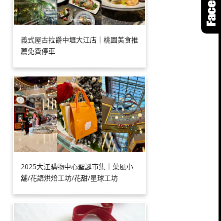
義式屋古拉爵中壢大江店｜桃園美食推
薦免費停車
2025大江購物中心聖誕市集｜菓風小
舖/花語烘焙工坊/花甜/星球工坊