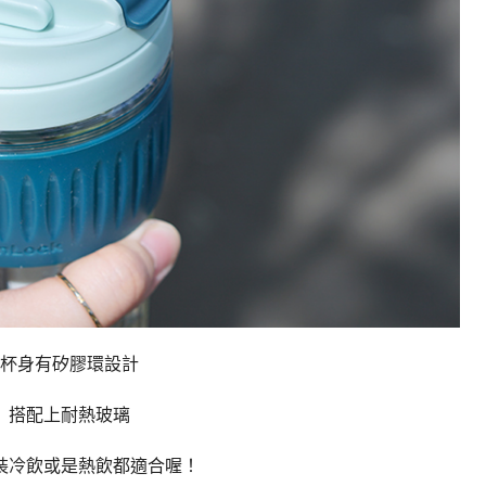
杯身有矽膠環設計
搭配上耐熱玻璃
裝冷飲或是熱飲都適合喔！