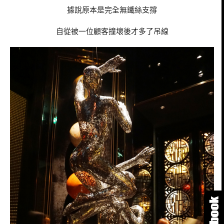
據說原本是完全無鐵絲支撐
自從被一位顧客撞壞後才多了吊線