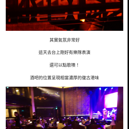
其實氣氛非常好
這天去台上剛好有樂隊表演
還可以點歌噢！
酒吧的位置呈現相當濃厚的復古港味