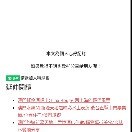
本文為個人心得紀錄
如果覺得不錯也歡迎分享給朋友喔！
按讚加入粉絲團
延伸閱讀
澳門紅伶酒吧｜China Rouge 舊上海的絕代風華
澳門水舞間 新濠天地超精彩水上表演 後台直擊｜門票票
價/位置住宿/澳門旅遊
澳門旅遊新濠天地｜君悅酒店住宿/購物逛街美食/米其
林餐廳分享