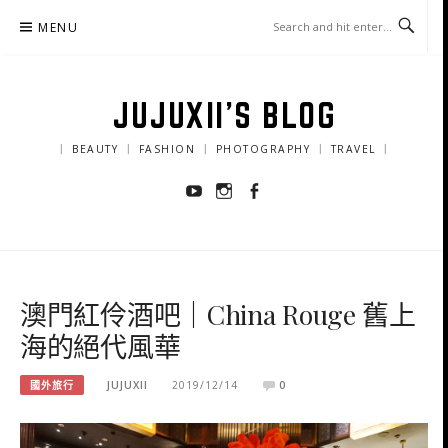
Skip
MENU
to
content
JUJUXII'S BLOG
｜ BEAUTY ｜ FASHION ｜ PHOTOGRAPHY ｜ TRAVEL ｜
Youtube
Instagram
Facebook
澳門紅伶酒吧｜China Rouge 舊上
海的絕代風華
國外旅行
JUJUXII
2019/12/14
0