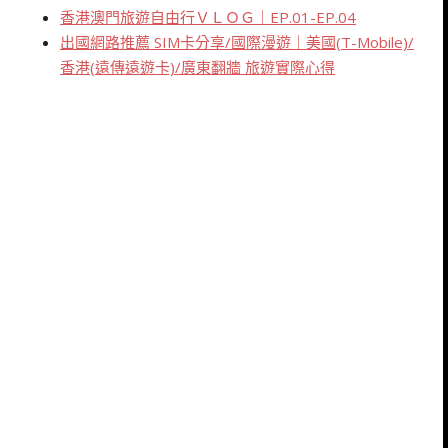
香港澳門旅遊自由行ＶＬＯＧ｜EP.01-EP.04
出國網路推薦 SIM卡分享/國際漫遊｜美國(T-Mobile)/
香港(遠傳遠遊卡)/廣東翻牆 旅遊實際心得