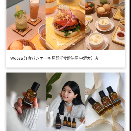
Ｗoosa 洋食パンケーキ 屋莎洋食鬆餅屋 中壢大江店