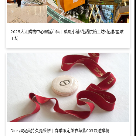
2025大江購物中心聖誕市集｜菓風小舖/花語烘焙工坊/花甜/星球
工坊
Dior 超完美持久亮采餅｜春季限定薰衣草紫003晶透嫩粉