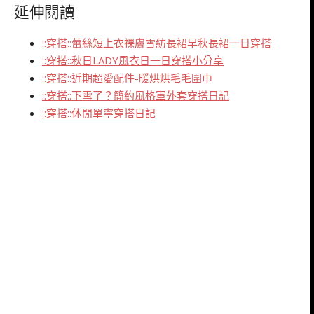
延伸閱讀
::穿搭::蕾絲短上衣裸膚雪紡長裙早秋長裙一日穿搭
::穿搭::秋日LADY風衣日一日穿搭小分享
::穿搭::近期超愛配件-暖烘烘毛毛圍巾
::穿搭::下雪了？簡約風格軍外套穿搭日記
::穿搭::休閒單寧穿搭日記