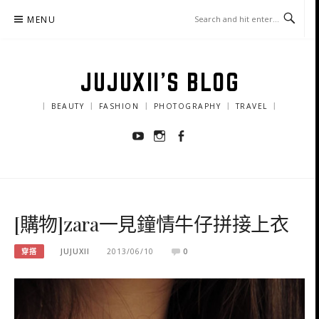
Skip
MENU
to
content
JUJUXII'S BLOG
｜ BEAUTY ｜ FASHION ｜ PHOTOGRAPHY ｜ TRAVEL ｜
Youtube
Instagram
Facebook
[購物]zara一見鐘情牛仔拼接上衣
穿搭
JUJUXII
2013/06/10
0