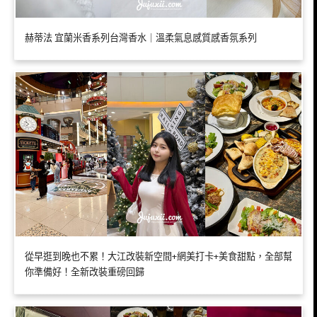
赫蒂法 宜蘭米香系列台灣香水｜溫柔氣息感質感香氛系列
從早逛到晚也不累！大江改裝新空間+網美打卡+美食甜點，全部幫
你準備好！全新改裝重磅回歸