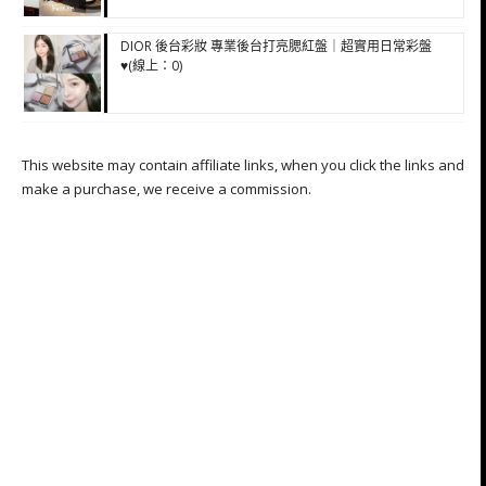
DIOR 後台彩妝 專業後台打亮腮紅盤｜超實用日常彩盤
♥(線上：0)
This website may contain affiliate links, when you click the links and
make a purchase, we receive a commission.