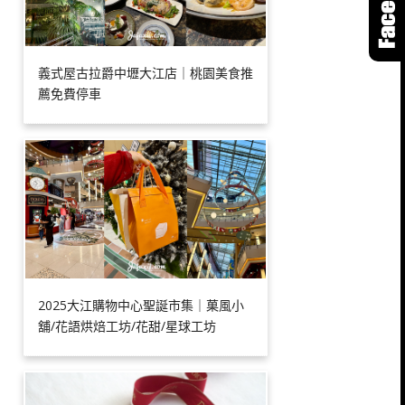
義式屋古拉爵中壢大江店｜桃園美食推
薦免費停車
2025大江購物中心聖誕市集｜菓風小
舖/花語烘焙工坊/花甜/星球工坊