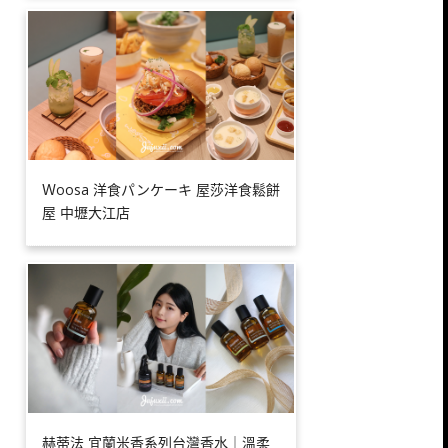
Ｗoosa 洋食パンケーキ 屋莎洋食鬆餅
屋 中壢大江店
赫蒂法 宜蘭米香系列台灣香水｜溫柔