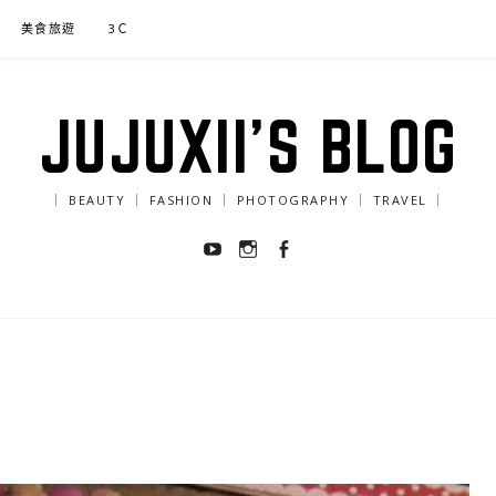
美食旅遊
3Ｃ
JUJUXII'S BLOG
｜ BEAUTY ｜ FASHION ｜ PHOTOGRAPHY ｜ TRAVEL ｜
Youtube
Instagram
Facebook