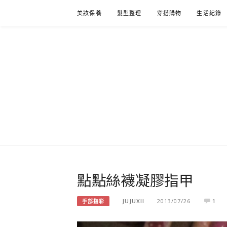
Skip
美妝保養
髮型整理
穿搭購物
生活紀錄
to
content
點點絲襪凝膠指甲
JUJUXII
2013/07/26
1
手部指彩