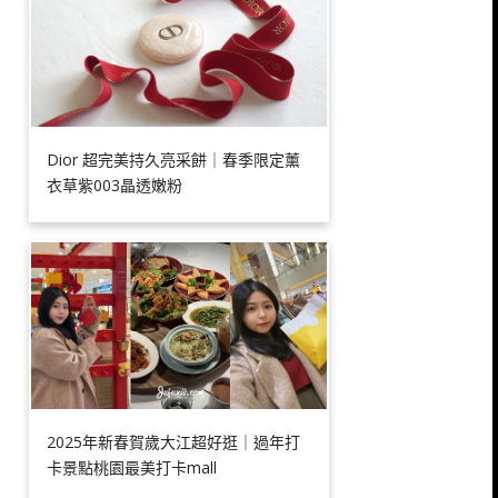
Dior 超完美持久亮采餅｜春季限定薰
衣草紫003晶透嫩粉
2025年新春賀歲大江超好逛｜過年打
卡景點桃園最美打卡mall