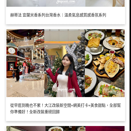
赫蒂法 宜蘭米香系列台灣香水｜溫柔氣息感質感香氛系列
從早逛到晚也不累！大江改裝新空間+網美打卡+美食甜點，全部幫
你準備好！全新改裝重磅回歸