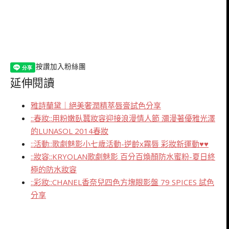
按讚加入粉絲團
延伸閱讀
雅詩蘭黛｜絕美奢潤精萃唇膏試色分享
::春妝::用粉嫩臥蠶妝容迎接浪漫情人節 瀰漫著優雅光澤
的LUNASOL 2014春妝
::活動::歌劇魅影小七歲活動-逆齡x霧唇 彩妝新運動♥♥
::妝容::KRYOLAN歌劇魅影 百分百煥顏防水蜜粉-夏日終
極的防水妝容
::彩妝::CHANEL香奈兒四色方塊眼影盤 79 SPICES 試色
分享