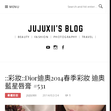
Skip
MENU
to
content
JUJUXII'S BLOG
｜ BEAUTY ｜ FASHION ｜ PHOTOGRAPHY ｜ TRAVEL ｜
Youtube
Instagram
Facebook
::彩妝::Dior迪奧2014春季彩妝 迪奧
藍星唇膏 #531
專櫃彩妝
JUJUXII
2014/02/24
1