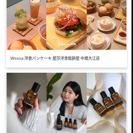
Ｗoosa 洋食パンケーキ 屋莎洋食鬆餅屋 中壢大江店