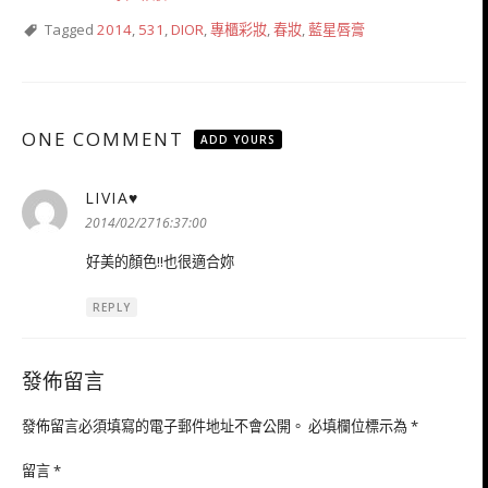
Tagged
2014
,
531
,
DIOR
,
專櫃彩妝
,
春妝
,
藍星唇膏
ONE COMMENT
ADD YOURS
LIVIA♥
表
示:
2014/02/2716:37:00
好美的顏色!!也很適合妳
REPLY
發佈留言
發佈留言必須填寫的電子郵件地址不會公開。
必填欄位標示為
*
留言
*