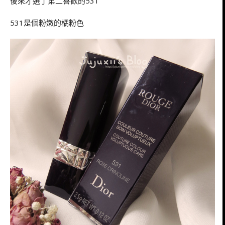
後來才選了第二喜歡的531
531是個粉嫩的橘粉色