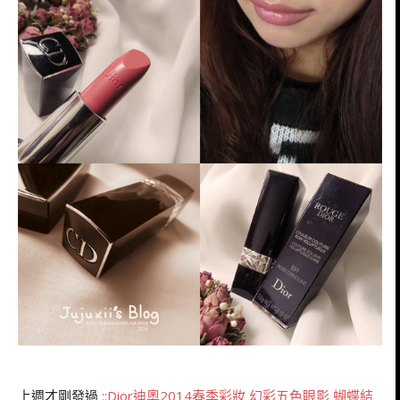
上週才剛發過
::Dior迪奧2014春季彩妝 幻彩五色眼影 蝴蝶結