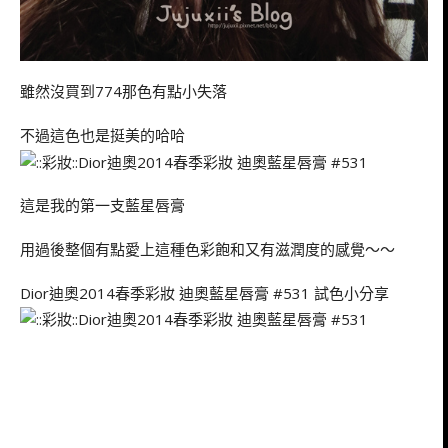
雖然沒買到774那色有點小失落
不過這色也是挺美的哈哈
這是我的第一支藍星唇膏
用過後整個有點愛上這種色彩飽和又有滋潤度的感覺～～
Dior迪奧2014春季彩妝 迪奧藍星唇膏 #531 試色小分享