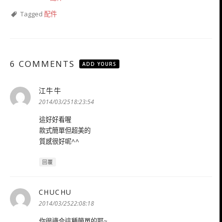
Tagged
配件
6 COMMENTS
ADD YOURS
江牛牛
表
示:
2014/03/2518:23:54
這好好看喔
款式簡單但超美的
質感很好呢^^
回覆
CHUCHU
表
示:
2014/03/2522:08:18
你很適合這種簡單的耶~