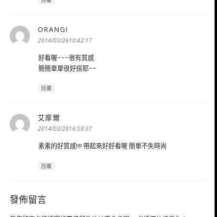
回覆
ORANGI
表
示:
2014/03/2610:42:17
好看喔~~~很有質感
簡簡單單很好搭耶~~
回覆
艾摩爾
表
示:
2014/03/2816:58:37
素素的好質感!!!! 帶起來好好看喔 簡單不失時尚
回覆
發佈留言