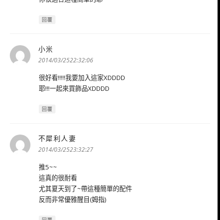
回覆
小米
表
示:
2014/03/2522:32:06
很好看!!!!!我要加入這家XDDDD
耶!!!一起來買飾品XDDDD
回覆
不犀利人妻
表
示:
2014/03/2523:32:27
推5~~
這真的很耐看
尤其夏天到了~帶這種簡單的配件
反而非常優雅醒目(姆指)