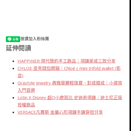
按讚加入粉絲團
延伸閱讀
HAPPINER 現代簡約手工飾品｜項鍊尾戒三款分享
CHLOE 皮夾錢包開箱｜Chloé c mini trifold wallet (影
音)
Grastyle Jewelry 典雅華麗輕珠寶、對戒婚戒｜小資族
入門首選
Lotin X Disney 超Q小鹿斑比 史迪奇項鍊｜迪士尼正版
授權飾品
VERSACE凡賽斯 金屬心形項鍊手鍊穿搭分享