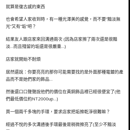
就算是復古感的東西
也會希望人家收到時，有一種光澤美的感覺，而不要”黯淡無
光”又有”垢”吧？
結果友人跟店家來回溝通兩次 (因為店家擦了兩次還是很黯
淡…而且殘留的垢還是很嚴重…)
店家就開始不耐煩
居然還說：你要亮亮的那你可能需要找的是外面那種電鍍的產
品而不是她們家的飾品…
然後還口口聲聲說他們的價位在黃銅飾品裡已經很便宜了(他
們最低價位約NT2000up…)
買一個兩千多塊的手環，要求店家把垢擦乾淨很難嘛？
經過不悅的多次溝通後手環最後是稍微擦亮了(至少不黯淡