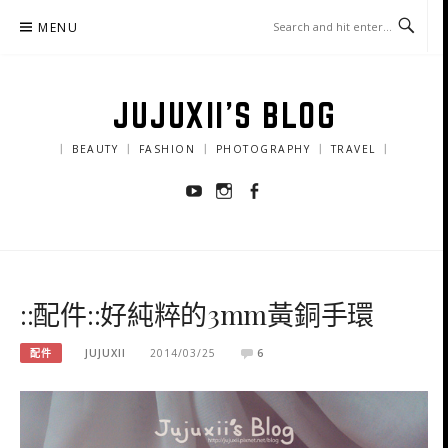
Skip
MENU
to
content
JUJUXII'S BLOG
｜ BEAUTY ｜ FASHION ｜ PHOTOGRAPHY ｜ TRAVEL ｜
Youtube
Instagram
Facebook
::配件::好純粹的3mm黃銅手環
配件
JUJUXII
2014/03/25
6