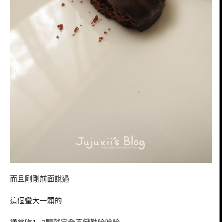
而且剛剛前面說過
這個蠻大一顆的
通常吃1~2顆就完全不餓勒哈哈哈