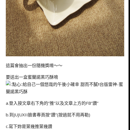
這篇會抽出一份隨機獎唷～～
要送出一盒蜜蘭諾黑巧酥唷
a.登入按文章右下角的”推”以及文章上方的FB”讚”
b.到JUJUXII臉書專頁按“讚”(按過就不用再勒)
c.寫下妳是第幾推第幾讚