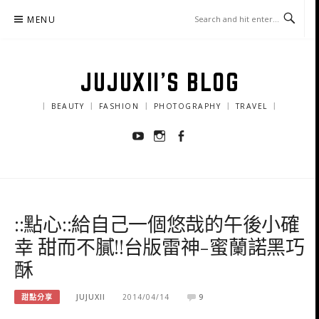
Skip
MENU
to
content
JUJUXII'S BLOG
｜ BEAUTY ｜ FASHION ｜ PHOTOGRAPHY ｜ TRAVEL ｜
Youtube
Instagram
Facebook
::點心::給自己一個悠哉的午後小確
幸 甜而不膩!!台版雷神-蜜蘭諾黑巧
酥
甜點分享
JUJUXII
2014/04/14
9