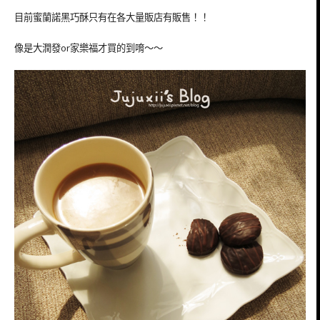
目前蜜蘭諾黑巧酥只有在各大量販店有販售！！
像是大潤發or家樂福才買的到唷～～