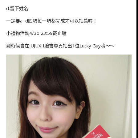
d.留下姓名
一定要a~d四項每一項都完成才可以抽獎喔！
小禮物活動4/30 23:59截止喔
1
到時候會在JUJUXII臉書專頁抽出
位Lucky Guy唷～～