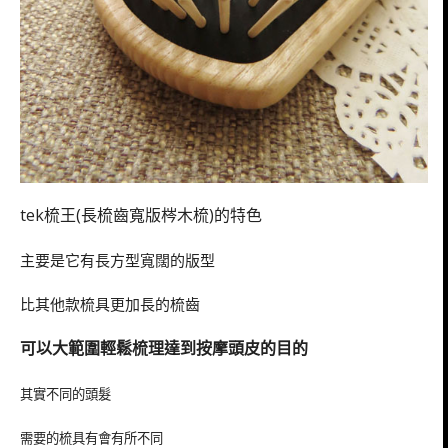
tek梳王(長梳齒寬版梣木梳)的特色
主要是它有長方型寬闊的版型
比其他款梳具更加長的梳齒
可以大範圍輕鬆梳理達到按摩頭皮的目的
其實不同的頭髮
需要的梳具有會有所不同