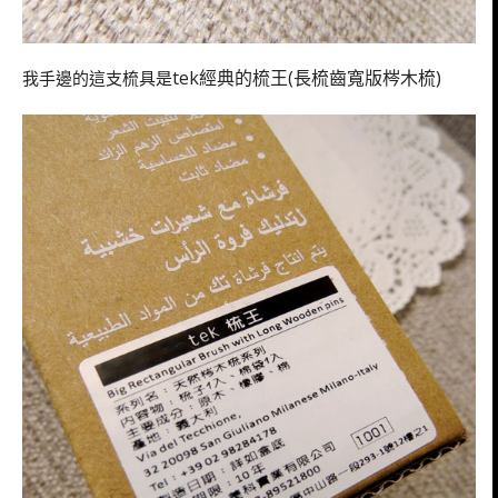
tek經典的梳王(長梳齒寬版梣木梳)
我手邊的這支梳具是