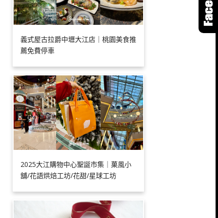
義式屋古拉爵中壢大江店｜桃園美食推
薦免費停車
2025大江購物中心聖誕市集｜菓風小
舖/花語烘焙工坊/花甜/星球工坊