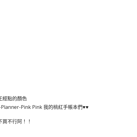
正經點的顏色
不買不行阿！！