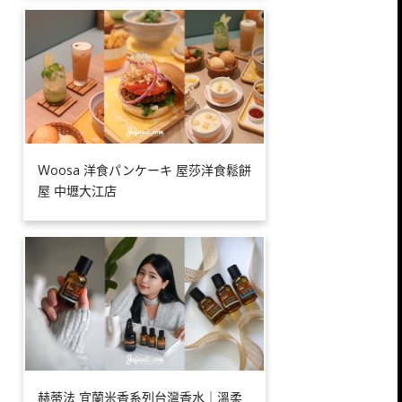
Ｗoosa 洋食パンケーキ 屋莎洋食鬆餅
屋 中壢大江店
赫蒂法 宜蘭米香系列台灣香水｜溫柔