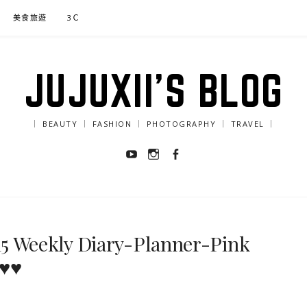
美食旅遊
3Ｃ
JUJUXII'S BLOG
｜ BEAUTY ｜ FASHION ｜ PHOTOGRAPHY ｜ TRAVEL ｜
Youtube
Instagram
Facebook
 Weekly Diary-Planner-Pink
♥♥