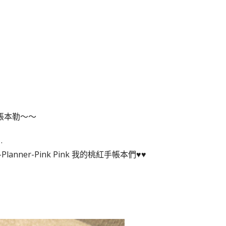
帳本勒～～
…