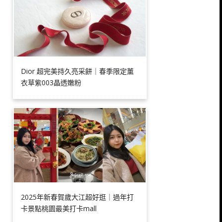
Dior 超完美持久亮采餅｜春季限定薰
衣草紫003晶透嫩粉
2025年新春賀歲大江超好逛｜過年打
卡景點桃園最美打卡mall