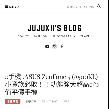
Skip
MENU
to
content
JUJUXII'S BLOG
｜ BEAUTY ｜ FASHION ｜ PHOTOGRAPHY ｜ TRAVEL ｜
Youtube
Instagram
Facebook
::手機::ASUS ZenFone 5 (A500KL)
小資族必敗！！功能強大超高c/p
值平價手機
手機筆電
JUJUXII
2014/11/07
1