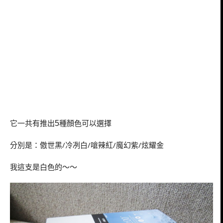
它一共有推出
種顏色可以選擇
5
分別是：傲世黑/冷冽白/嗆辣紅/魔幻紫/炫耀金
我這支是白色的～～