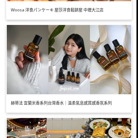
Ｗoosa 洋食パンケーキ 屋莎洋食鬆餅屋 中壢大江店
赫蒂法 宜蘭米香系列台灣香水｜溫柔氣息感質感香氛系列