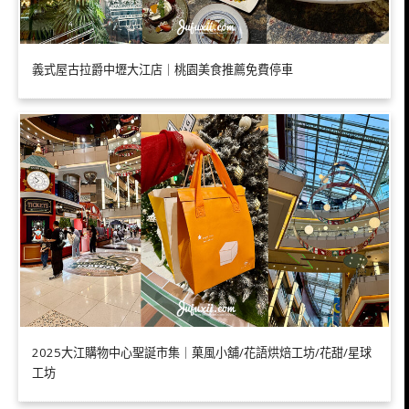
義式屋古拉爵中壢大江店｜桃園美食推薦免費停車
2025大江購物中心聖誕市集｜菓風小舖/花語烘焙工坊/花甜/星球
工坊