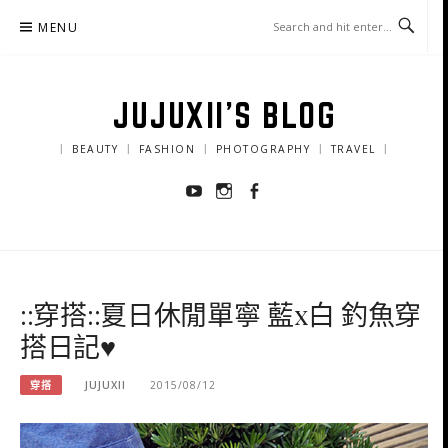
Skip
MENU
to
content
JUJUXII'S BLOG
｜ BEAUTY ｜ FASHION ｜ PHOTOGRAPHY ｜ TRAVEL ｜
Youtube
Instagram
Facebook
::穿搭::夏日休閒單寧 藍x白 釣魚穿
搭日記♥
穿搭
JUJUXII
2015/08/12