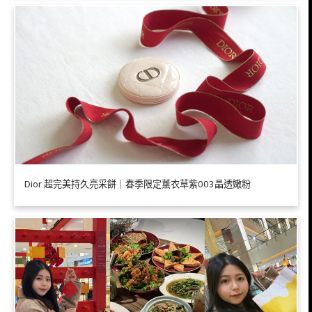
Dior 超完美持久亮采餅｜春季限定薰衣草紫003晶透嫩粉