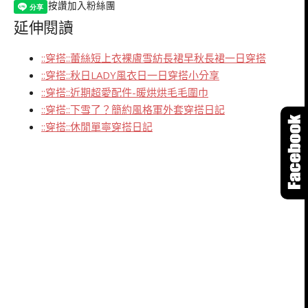
按讚加入粉絲團
延伸閱讀
::穿搭::蕾絲短上衣裸膚雪紡長裙早秋長裙一日穿搭
::穿搭::秋日LADY風衣日一日穿搭小分享
::穿搭::近期超愛配件-暖烘烘毛毛圍巾
::穿搭::下雪了？簡約風格軍外套穿搭日記
::穿搭::休閒單寧穿搭日記