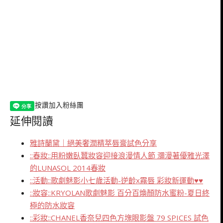
按讚加入粉絲團
延伸閱讀
雅詩蘭黛｜絕美奢潤精萃唇膏試色分享
::春妝::用粉嫩臥蠶妝容迎接浪漫情人節 瀰漫著優雅光澤
的LUNASOL 2014春妝
::活動::歌劇魅影小七歲活動-逆齡x霧唇 彩妝新運動♥♥
::妝容::KRYOLAN歌劇魅影 百分百煥顏防水蜜粉-夏日終
極的防水妝容
::彩妝::CHANEL香奈兒四色方塊眼影盤 79 SPICES 試色