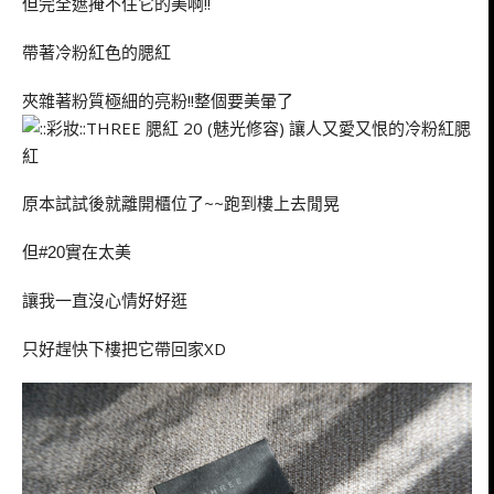
但完全遮掩不住它的美啊!!
帶著冷粉紅色的腮紅
夾雜著粉質極細的亮粉!!整個要美暈了
原本試試後就離開櫃位了~~跑到樓上去閒晃
但
實在太美
#20
讓我一直沒心情好好逛
只好趕快下樓把它帶回家XD