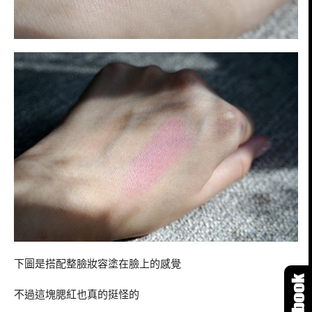
下圖是搭配整臉妝容塗在臉上的感覺
不過這塊腮紅也真的挺怪的