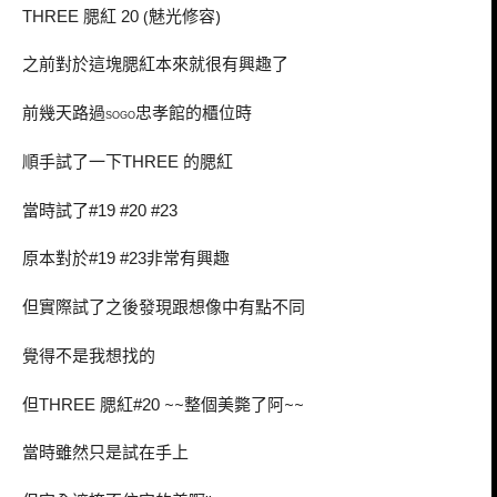
腮紅
(魅光修容)
THREE
20
之前對於這塊腮紅本來就很有興趣了
前幾天路過
忠孝館的櫃位時
SOGO
順手試了一下
的腮紅
THREE
當時試了
#19 #20 #23
原本對於
非常有興趣
#19 #23
但實際試了之後發現跟想像中有點不同
覺得不是我想找的
但
腮紅
~~整個美斃了阿~~
THREE
#20
當時雖然只是試在手上