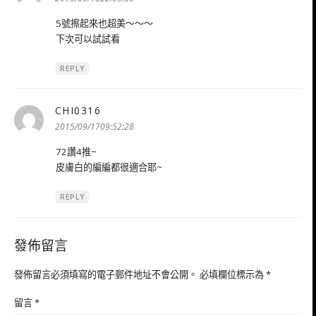
5號擦起來也超美～～～
下次可以試試看
REPLY
CHI0316
表
示:
2015/09/1709:52:28
72讚4推~
皮膚白的編編都很適合耶~
REPLY
發佈留言
發佈留言必須填寫的電子郵件地址不會公開。
必填欄位標示為
*
留言
*