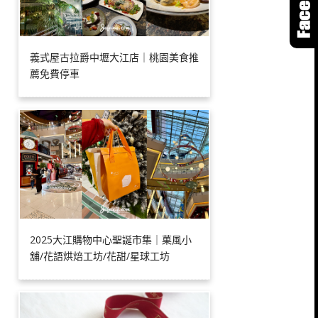
義式屋古拉爵中壢大江店｜桃園美食推
薦免費停車
2025大江購物中心聖誕市集｜菓風小
舖/花語烘焙工坊/花甜/星球工坊