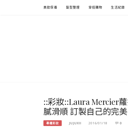
Skip
美妝保養
髮型整理
穿搭購物
生活紀錄
to
content
::彩妝::Laura Me
膩滑順 訂製自己的完
JUJUXII
2016/01/18
0
專櫃彩妝