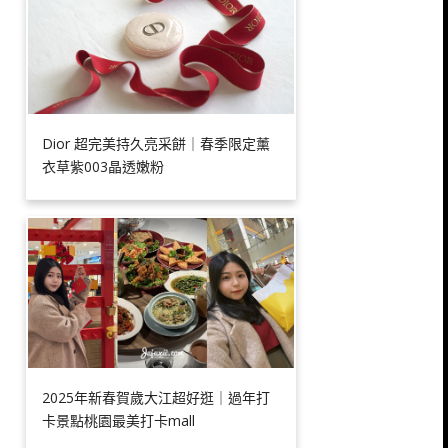
Dior 超完美持久亮采餅｜春季限定薰
衣草紫003晶透嫩粉
2025年新春賀歲大江超好逛｜過年打
卡景點桃園最美打卡mall