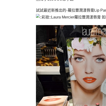
試試最近新推出的-蘿拉豐潤漾唇膏
Lip Pa