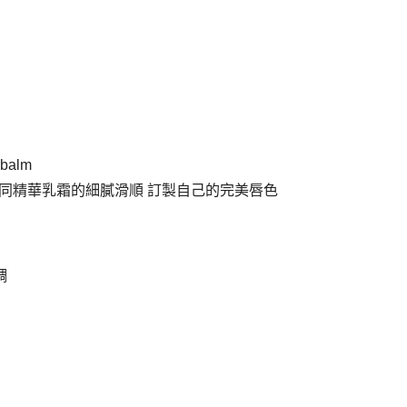
rbalm
調