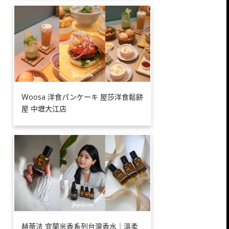
Ｗoosa 洋食パンケーキ 屋莎洋食鬆餅
屋 中壢大江店
赫蒂法 宜蘭米香系列台灣香水｜溫柔