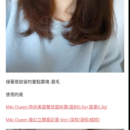
接著是妝容的重點靈魂-眉毛
使用的是
時尚美眉雙效眉粉筆
眉粉
眉筆
Miki Queen
(
0.5g+
0.3g)
魔幻立體眉彩膏
深棕
淺棕
橘棕
Miki Queen
6ml (
/
/
)