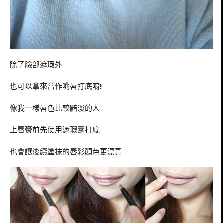
除了臉部遮瑕外
也可以拿來當作嘴唇打底唷!!
像我一樣唇色比較黯淡的人
上唇膏前先使用遮瑕膏打底
也會讓後續塗抹的唇彩顏色更漂亮