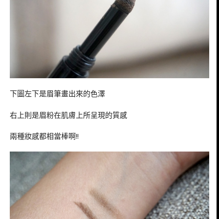
下圖左下是眉筆畫出來的色澤
右上則是眉粉在肌膚上所呈現的質感
兩種妝感都相當棒啊!!