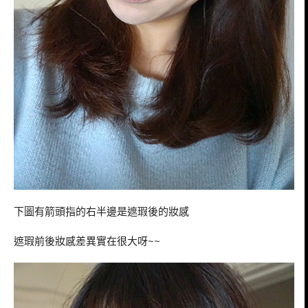
下圖有箭頭指的右半邊是遮瑕後的妝感
遮瑕前後妝感差異實在很大呀~~