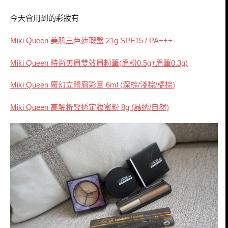
今天會用到的彩妝有
美肌三色遮瑕盤
Miki Queen
21g SPF15 / PA+++
時尚美眉雙效眉粉筆
眉粉
眉筆
Miki Queen
(
0.5g+
0.3g)
魔幻立體眉彩膏
深棕
淺棕
橘棕
Miki Queen
6ml (
/
/
)
高解析輕透定妝蜜粉
晶透
自然
Miki Queen
8g (
/
)