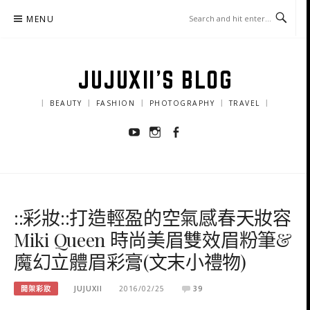
Skip
MENU
to
content
JUJUXII'S BLOG
｜ BEAUTY ｜ FASHION ｜ PHOTOGRAPHY ｜ TRAVEL ｜
Youtube
Instagram
Facebook
::彩妝::打造輕盈的空氣感春天妝容
Miki Queen 時尚美眉雙效眉粉筆&
魔幻立體眉彩膏(文末小禮物)
開架彩妝
JUJUXII
2016/02/25
39