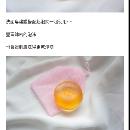
洗面皂建議搭配起泡網一起使用~~
豐富綿密的泡沫
也會讓肌膚洗得更乾淨噢