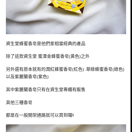
資生堂蜂蜜香皂是他們家相當經典的產品
除了這款資生堂 蜜澤金蜂蜜香皂(黃色)之外
另外還有原本就有的潤紅蜂蜜香皂(紅色) .翠綠蜂蜜香皂(綠色)
以及紫麗蘭香皂(紫色)
其中紫麗蘭香皂只有在資生堂專櫃有販售
其他三種香皂
都是在一般開架通路就可以買到囉!!