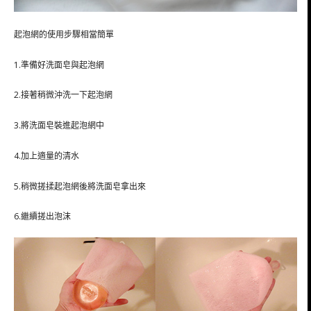
起泡網的使用步驟相當簡單
1.準備好洗面皂與起泡網
2.接著稍微沖洗一下起泡網
3.將洗面皂裝進起泡網中
4.加上適量的清水
5.稍微搓揉起泡網後將洗面皂拿出來
6.繼續搓出泡沫