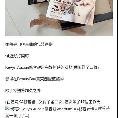
雖然是用很單薄的包裝寄送
但還好打開時
修容餅是完好無缺的狀態(瞬間鬆了口氣)
Kevyn Aucoin
覺得在
買東西蠻煎熬的
BeautyBay
除了寄送等超久之外
(在這塊
修容後 , 又買了第二次 ,這次等了
個工作天
KA
17
差
天就等待
6
滿一個月了…)