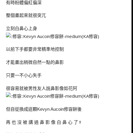
有時粉體偏紅偏深
整個畫起來就很突兀
立刻白鼻心上身
以前下手都要非常精準地控制
才能畫出稍微自然一點的鼻影
只要一不小心失手
很容易就被男性友人說鼻影像如花阿
但自從換成這顆
修容餅後
Kevyn Aucoin
再 也 沒 被 講 過 鼻 影 像 白 鼻 心 了 !!