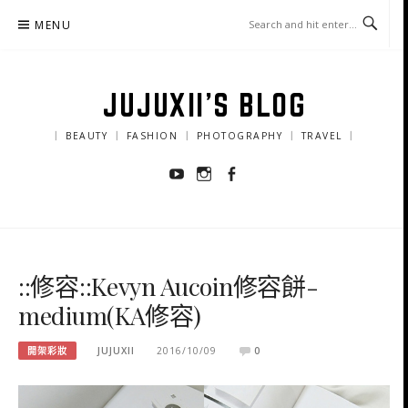
Skip
MENU
to
content
JUJUXII'S BLOG
｜ BEAUTY ｜ FASHION ｜ PHOTOGRAPHY ｜ TRAVEL ｜
Youtube
Instagram
Facebook
::修容::Kevyn Aucoin修容餅-
medium(KA修容)
開架彩妝
JUJUXII
2016/10/09
0