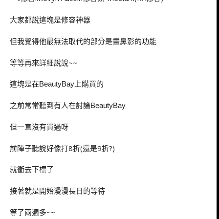
大家都說這塊是修容神器
但我覺得他最無法取代的部分是畫鼻影的功能
等等再來詳細說說~~
這塊是在
上購買的
BeautyBay
之前常常聽到有人在討論
BeautyBay
但一直沒有買過呀
前陣子聽說好像打8折(還是9折?)
就衝去下標了
接著就是開始漫漫長日的等待
等了兩週多~~