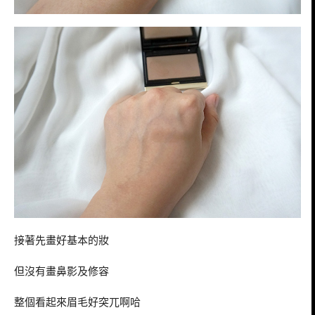
接著先畫好基本的妝
但沒有畫鼻影及修容
整個看起來眉毛好突兀啊哈