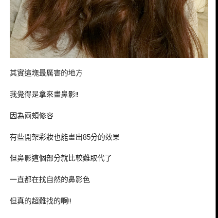
其實這塊最厲害的地方
我覺得是拿來畫鼻影!!
因為兩頰修容
有些開架彩妝也能畫出
分的效果
85
但鼻影這個部分就比較難取代了
一直都在找自然的鼻影色
但真的超難找的啊!!