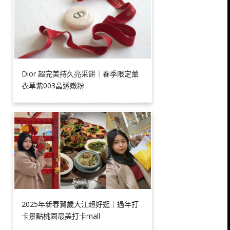
Dior 超完美持久亮采餅｜春季限定薰
衣草紫003晶透嫩粉
2025年新春賀歲大江超好逛｜過年打
卡景點桃園最美打卡mall