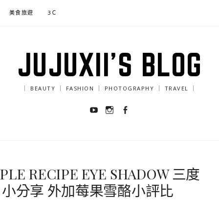
美食旅遊
3Ｃ
JUJUXII'S BLOG
｜ BEAUTY ｜ FASHION ｜ PHOTOGRAPHY ｜ TRAVEL ｜
Youtube
Instagram
Facebook
IPLE RECIPE EYE SHADOW 三度
3 小分享 外加莓果雪酪小評比