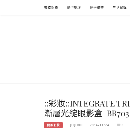
Skip
美妝保養
髮型整理
穿搭購物
生活紀錄
to
content
::彩妝::INTEGRATE TR
漸層光綻眼影盒-BR70
JUJUXII
2016/11/24
0
開架彩妝