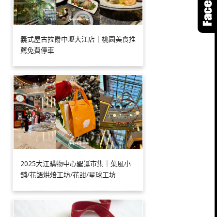
義式屋古拉爵中壢大江店｜桃園美食推
薦免費停車
2025大江購物中心聖誕市集｜菓風小
舖/花語烘焙工坊/花甜/星球工坊