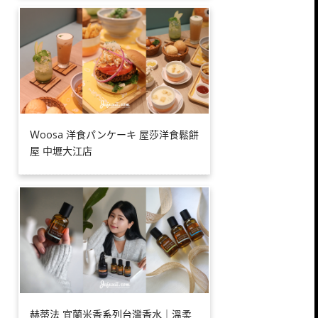
Ｗoosa 洋食パンケーキ 屋莎洋食鬆餅
屋 中壢大江店
赫蒂法 宜蘭米香系列台灣香水｜溫柔