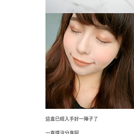
這盒已經入手好一陣子了
一直還沒分享阿