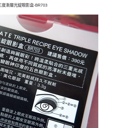
三度漸層光綻眼影盒
-BR703