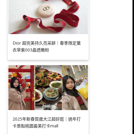
Dior 超完美持久亮采餅｜春季限定薰
衣草紫003晶透嫩粉
2025年新春賀歲大江超好逛｜過年打
卡景點桃園最美打卡mall