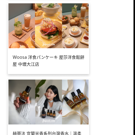
Ｗoosa 洋食パンケーキ 屋莎洋食鬆餅
屋 中壢大江店
赫蒂法 宜蘭米香系列台灣香水｜溫柔