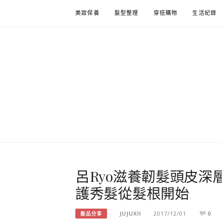
Skip
美妝保養
髮型整理
穿搭購物
生活紀錄
to
content
呂Ryo滋養韌髮頭皮深
護秀髮從髮根開始
JUJUXII
2017/12/01
0
髮品分享