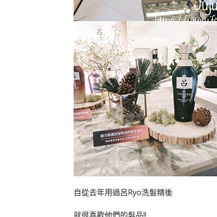
自從去年用過呂Ryo洗髮精後
就很喜歡他們的髮品!!