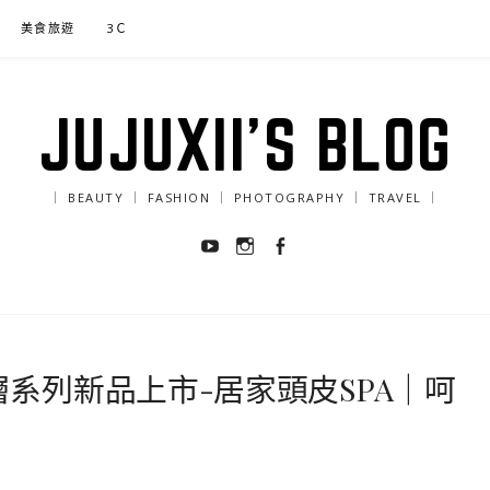
美食旅遊
3Ｃ
JUJUXII'S BLOG
｜ BEAUTY ｜ FASHION ｜ PHOTOGRAPHY ｜ TRAVEL ｜
Youtube
Instagram
Facebook
層系列新品上市-居家頭皮SPA｜呵