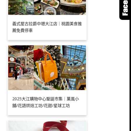
義式屋古拉爵中壢大江店｜桃園美食推
薦免費停車
2025大江購物中心聖誕市集｜菓風小
舖/花語烘焙工坊/花甜/星球工坊