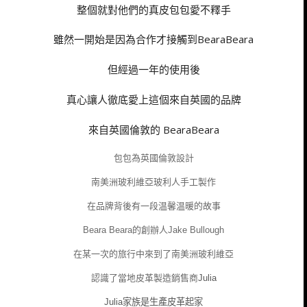
整個就對他們的真皮包包愛不釋手
雖然一開始是因為合作才接觸到BearaBeara
但經過一年的使用後
真心讓人徹底愛上這個來自英國的品牌
BearaBeara
來自英國倫敦的
包包為英國倫敦設計
南美洲玻利維亞玻利人手工製作
在品牌背後有一段温馨温暖的故事
Beara Beara
的創辦人
Jake Bullough
在某一次的旅行中來到了南美洲玻利維亞
認識了當地皮革製造銷售商
Julia
Julia
家族是生產皮革起家