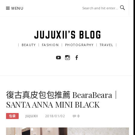
Skip
MENU
to
content
JUJUXII'S BLOG
｜ BEAUTY ｜ FASHION ｜ PHOTOGRAPHY ｜ TRAVEL ｜
Youtube
Instagram
Facebook
復古真皮包包推薦 BearaBeara｜
SANTA ANNA MINI BLACK
包袋
JUJUXII
2018/01/02
0