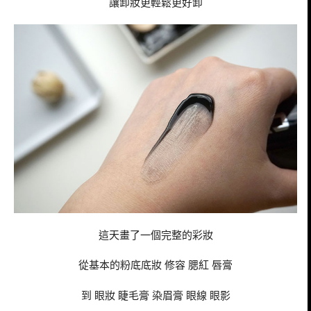
讓卸妝更輕鬆更好卸
這天畫了一個完整的彩妝
從基本的粉底底妝 修容 腮紅 唇膏
到 眼妝 睫毛膏 染眉膏 眼線 眼影