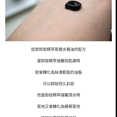
這款卸妝精萃是親水親油的配方
當卸妝精萃接觸到肌膚時
就會轉化為絲滑輕盈的油脂
可以卸除持久彩妝
而當卸妝精萃接觸清水時
質地又會轉化為精華質地