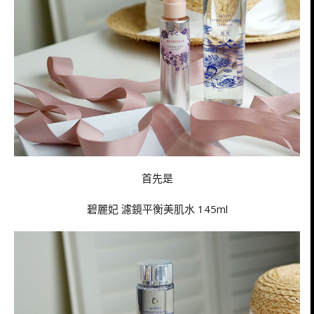
首先是
碧麗妃 濾鏡平衡美肌水 145ml