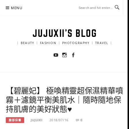
Skip
MENU
to
content
JUJUXII'S BLOG
｜ BEAUTY ｜ FASHION ｜ PHOTOGRAPHY ｜ TRAVEL ｜
Youtube
Instagram
Facebook
【碧麗妃】 極喚精靈超保濕精華噴
霧＋濾鏡平衡美肌水｜隨時隨地保
持肌膚的美好狀態♥
臉部保養
JUJUXII
2018/07/16
0