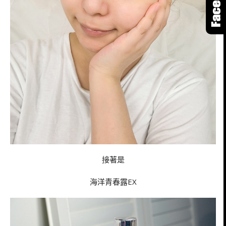
接著是
海洋青春露EX