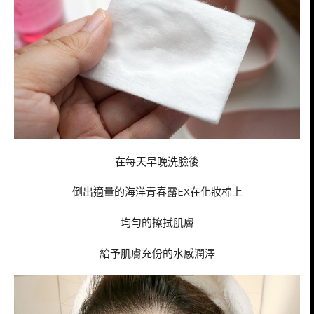
在每天早晚洗臉後
倒出適量的海洋青春露EX在化妝棉上
均勻的擦拭肌膚
給予肌膚充份的水感潤澤