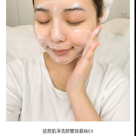
這款肌淨洗卸雙效慕絲EX