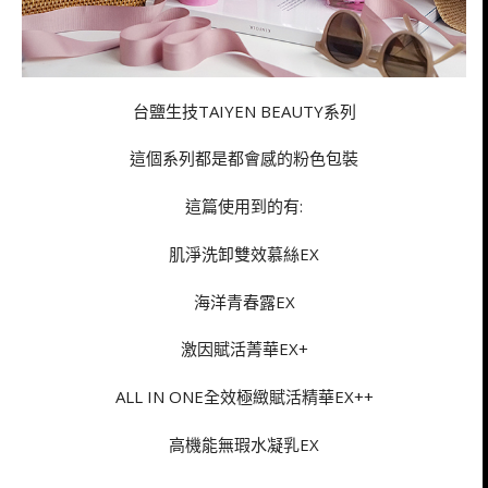
台鹽生技TAIYEN BEAUTY系列
這個系列都是都會感的粉色包裝
這篇使用到的有:
肌淨洗卸雙效慕絲EX
海洋青春露EX
激因賦活菁華EX+
ALL IN ONE全效極緻賦活精華EX++
高機能無瑕水凝乳EX