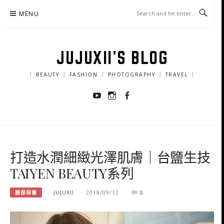
Skip
MENU
to
content
JUJUXII'S BLOG
｜ BEAUTY ｜ FASHION ｜ PHOTOGRAPHY ｜ TRAVEL ｜
Youtube
Instagram
Facebook
打造水潤細緻光澤肌膚｜台鹽生技
TAIYEN BEAUTY系列
臉部保養
JUJUXII
2018/09/12
0