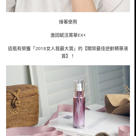
接著使用
激因賦活菁華EX+
這瓶有榮獲「2018女人我最大賞」的【開架最佳逆齡精華液
賞】！