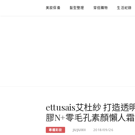
Skip
美妝保養
髮型整理
穿搭購物
生活紀錄
to
content
ettusais艾杜紗 
膠N+零毛孔素顏懶人霜
JUJUXII
2018/09/26
專櫃彩妝