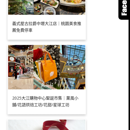
義式屋古拉爵中壢大江店｜桃園美食推
薦免費停車
2025大江購物中心聖誕市集｜菓風小
舖/花語烘焙工坊/花甜/星球工坊