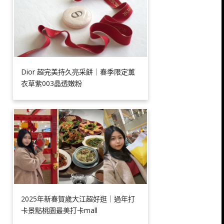
Dior 超完美持久亮采餅｜春季限定薰
衣草紫003晶透嫩粉
2025年新春賀歲大江超好逛｜過年打
卡景點桃園最美打卡mall