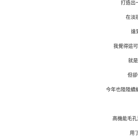
打造出
在淡
達
我覺得這可
就是
但卻
今年也陸陸續
高機能毛孔
用