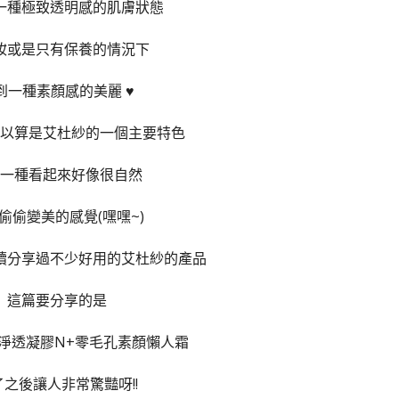
一種極致透明感的肌膚狀態
妝或是只有保養的情況下
到一種素顏感的美麗 ♥
以算是艾杜紗的一個主要特色
一種看起來好像很自然
偷偷變美的感覺(嘿嘿~)
續分享過不少好用的艾杜紗的產品
這篇要分享的是
淨透凝膠N+零毛孔素顏懶人霜
了之後讓人非常驚豔呀!!