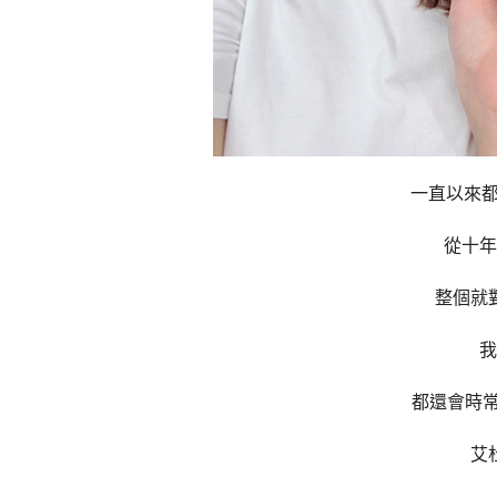
一直以來都很
從十年
整個就
我
都還會時常
艾