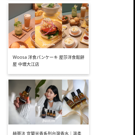
Ｗoosa 洋食パンケーキ 屋莎洋食鬆餅
屋 中壢大江店
赫蒂法 宜蘭米香系列台灣香水｜溫柔