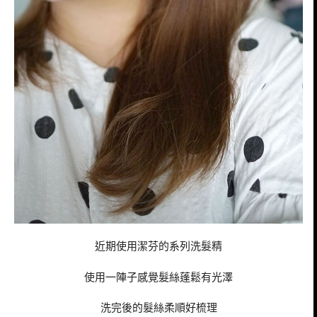
近期使用潔芬的系列洗髮精
使用一陣子感覺髮絲蓬鬆有光澤
洗完後的髮絲柔順好梳理