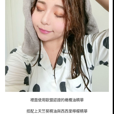
裡面使用歐盟認證的橄欖油精華
搭配上天竺葵精油與西西里檸檬精華