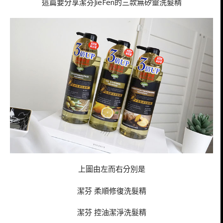
這篇要分享潔芬JieFen的三款無矽靈洗髮精
上圖由左而右分別是
潔芬 柔順修復洗髮精
潔芬 控油潔淨洗髮精