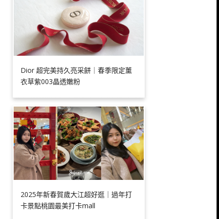
Dior 超完美持久亮采餅｜春季限定薰
衣草紫003晶透嫩粉
2025年新春賀歲大江超好逛｜過年打
卡景點桃園最美打卡mall