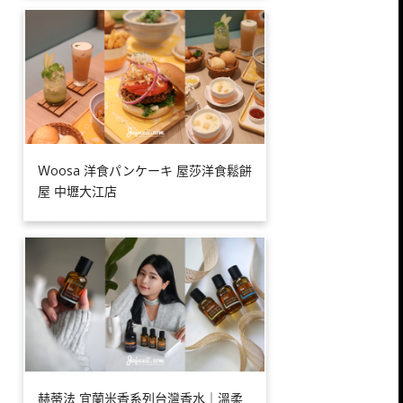
Ｗoosa 洋食パンケーキ 屋莎洋食鬆餅
屋 中壢大江店
赫蒂法 宜蘭米香系列台灣香水｜溫柔