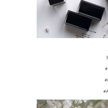
#
#
#