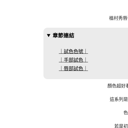
植村秀唇
章節連結
｜試色色號｜
｜手部試色｜
｜唇部試色｜
顏色超好
這系列是
色
若是初