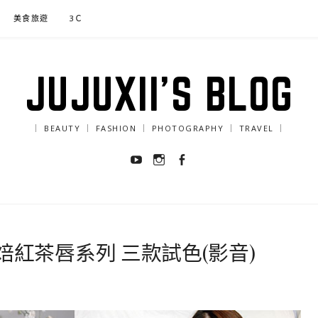
美食旅遊
3Ｃ
JUJUXII'S BLOG
｜ BEAUTY ｜ FASHION ｜ PHOTOGRAPHY ｜ TRAVEL ｜
Youtube
Instagram
Facebook
紅茶唇系列 三款試色(影音)