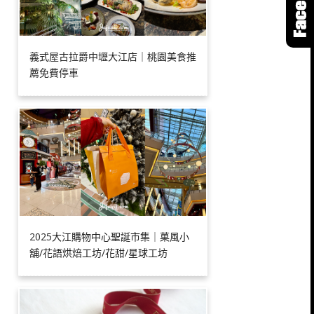
義式屋古拉爵中壢大江店｜桃園美食推
薦免費停車
2025大江購物中心聖誕市集｜菓風小
舖/花語烘焙工坊/花甜/星球工坊