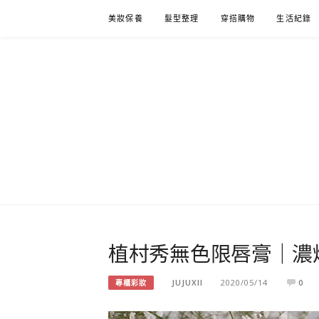
Skip
美妝保養
髮型整理
穿搭購物
生活紀錄
to
content
植村秀無色限唇膏｜濃焙
JUJUXII
2020/05/14
0
專櫃彩妝