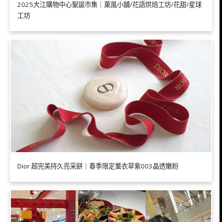
2025大江購物中心聖誕市集｜菓風小舖/花語烘焙工坊/花甜/星球
工坊
Dior 超完美持久亮采餅｜春季限定薰衣草紫003晶透嫩粉