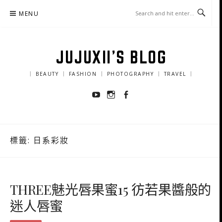
Skip
MENU
to
content
JUJUXII'S BLOG
｜ BEAUTY ｜ FASHION ｜ PHOTOGRAPHY ｜ TRAVEL ｜
Youtube
Instagram
Facebook
標籤:
日系彩妝
THREE魅光唇果蜜15 彷若果醬般的
迷人唇蜜