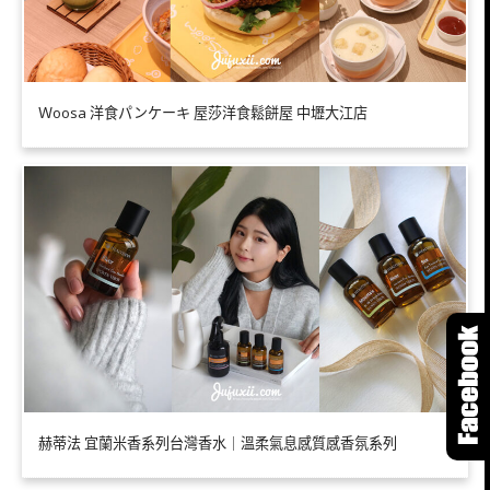
Ｗoosa 洋食パンケーキ 屋莎洋食鬆餅屋 中壢大江店
赫蒂法 宜蘭米香系列台灣香水｜溫柔氣息感質感香氛系列