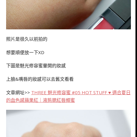
照片是很久以前拍的
想要順便放一下XD
下圖是魅光修容蜜暈開的妝感
上臉&嘴唇的妝感可以去舊文看看
文章網址>>
THREE 魅光修容蜜 #05 HOT STUFF ♥ 適合夏日
的血色感蘋果紅｜液態腮紅唇頰蜜