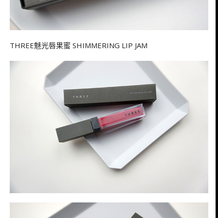
THREE魅光唇果蜜 SHIMMERING LIP JAM