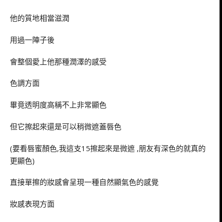
他的質地相當滋潤
用過一陣子後
會整個愛上他那種潤澤的感受
色調方面
畢竟透明度高稱不上非常顯色
但它擦起來還是可以稍微遮蓋唇色
(要看唇蜜顏色,我這支15擦起來是微遮 ,朋友有深色的就真的
更顯色)
直接單擦的妝感會呈現一種自然顯氣色的感覺
妝感表現方面