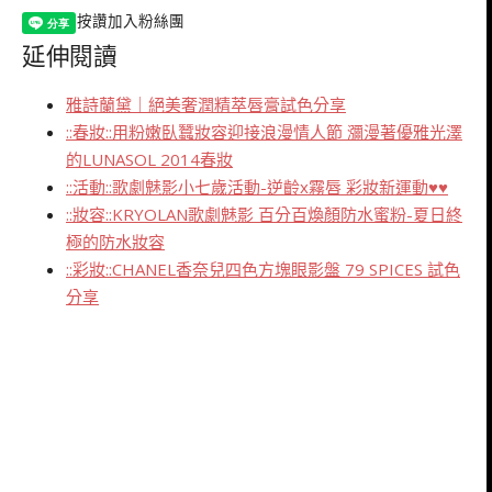
按讚加入粉絲團
延伸閱讀
雅詩蘭黛｜絕美奢潤精萃唇膏試色分享
::春妝::用粉嫩臥蠶妝容迎接浪漫情人節 瀰漫著優雅光澤
的LUNASOL 2014春妝
::活動::歌劇魅影小七歲活動-逆齡x霧唇 彩妝新運動♥♥
::妝容::KRYOLAN歌劇魅影 百分百煥顏防水蜜粉-夏日終
極的防水妝容
::彩妝::CHANEL香奈兒四色方塊眼影盤 79 SPICES 試色
分享