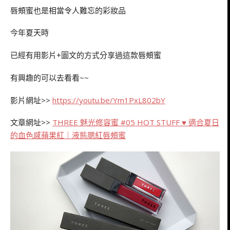
唇頰蜜也是相當令人難忘的彩妝品
今年夏天時
已經有用影片+圖文的方式分享過這款唇頰蜜
有興趣的可以去看看~~
影片網址>>
https://youtu.be/Ym1PxL802bY
文章網址>>
THREE 魅光修容蜜 #05 HOT STUFF ♥ 適合夏日
的血色感蘋果紅｜液態腮紅唇頰蜜