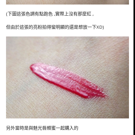
(下圖這張色調有點跑色 ,實際上沒有那麼紅 ,
但由於這張的亮粉拍得蠻明顯的還是想放一下XD)
另外當時是與魅光唇頰蜜一起購入的