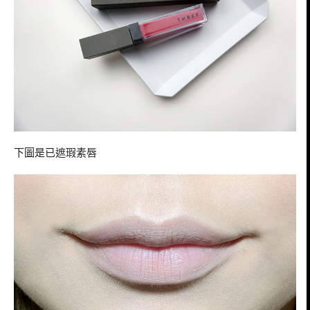
下圖是已遮瑕素唇