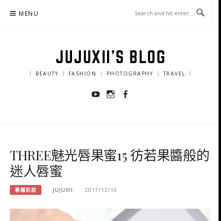
Skip
MENU
to
content
JUJUXII'S BLOG
｜ BEAUTY ｜ FASHION ｜ PHOTOGRAPHY ｜ TRAVEL ｜
Youtube
Instagram
Facebook
THREE魅光唇果蜜15 彷若果醬般的
迷人唇蜜
專櫃彩妝
JUJUXII
2017/12/16