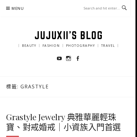
Skip
MENU
to
content
JUJUXII'S BLOG
｜ BEAUTY ｜ FASHION ｜ PHOTOGRAPHY ｜ TRAVEL ｜
Youtube
Instagram
Facebook
標籤:
GRASTYLE
Grastyle Jewelry 典雅華麗輕珠
寶、對戒婚戒｜小資族入門首選