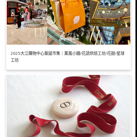
2025大江購物中心聖誕市集｜菓風小舖/花語烘焙工坊/花甜/星球
工坊