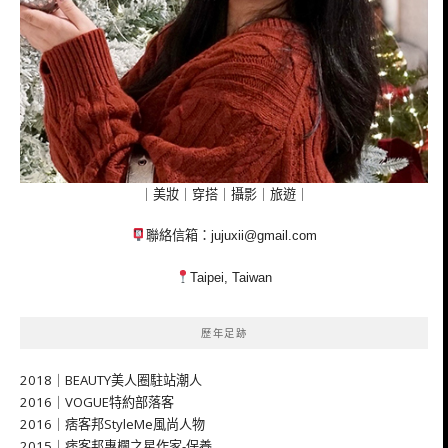
｜美妝｜穿搭｜攝影｜旅遊｜
聯絡信箱：
jujuxii@gmail.com
Taipei, Taiwan
歷年足跡
2018｜BEAUTY美人圈駐站潮人
2016｜VOGUE特約部落客
2016｜痞客邦StyleMe風尚人物
2015｜痞客邦專欄之星作家-保養