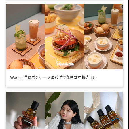
Ｗoosa 洋食パンケーキ 屋莎洋食鬆餅屋 中壢大江店