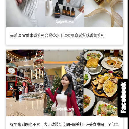
赫蒂法 宜蘭米香系列台灣香水｜溫柔氣息感質感香氛系列
從早逛到晚也不累！大江改裝新空間+網美打卡+美食甜點，全部幫