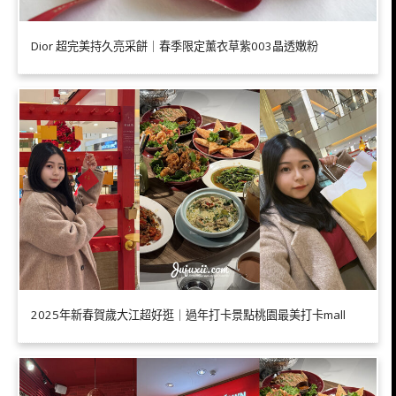
Dior 超完美持久亮采餅｜春季限定薰衣草紫003晶透嫩粉
2025年新春賀歲大江超好逛｜過年打卡景點桃園最美打卡mall