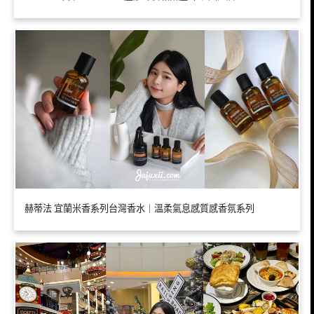
赫蒂法 宜蘭米香系列台灣香水｜溫柔氣息感質感香氛系列