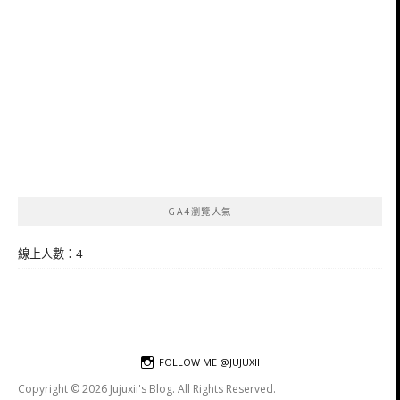
GA4瀏覽人氣
線上人數：4
FOLLOW ME @JUJUXII
Copyright © 2026 Jujuxii's Blog. All Rights Reserved.