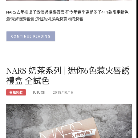
NARS去年推出了激情過後嫩唇膏 在今年春季更是多了4+1款限定新色
激情過後嫩唇膏 這個系列是柔潤質地的潤唇…
CONTINUE READING
NARS 奶茶系列 | 迷你6色惹火唇誘
禮盒 全試色
專櫃彩妝
JUJUXII
2018/10/16