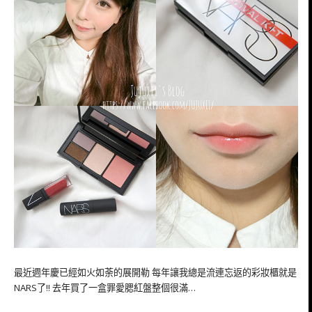
最近週年慶已經如火如荼的展開勒 每年讓我總是流連忘返的彩妝櫃就是
NARS了!! 去年買了一盒罪愛腮紅盤整個很滿…