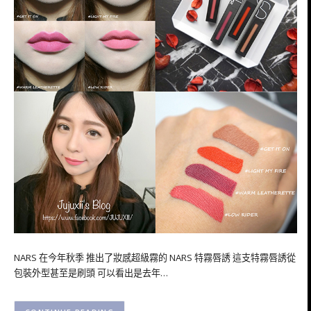
NARS 在今年秋季 推出了妝感超級霧的 NARS 特霧唇誘 這支特霧唇誘從
包裝外型甚至是刷頭 可以看出是去年…