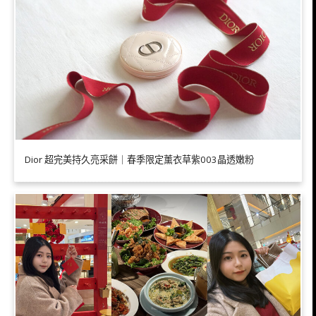
Dior 超完美持久亮采餅｜春季限定薰衣草紫003晶透嫩粉