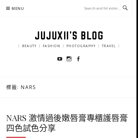
Skip
MENU
to
content
JUJUXII'S BLOG
｜ BEAUTY ｜ FASHION ｜ PHOTOGRAPHY ｜ TRAVEL ｜
Youtube
Instagram
Facebook
標籤:
NARS
NARS 激情過後嫩唇膏專櫃護唇膏
四色試色分享