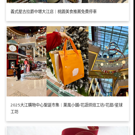
義式屋古拉爵中壢大江店｜桃園美食推薦免費停車
2025大江購物中心聖誕市集｜菓風小舖/花語烘焙工坊/花甜/星球
工坊