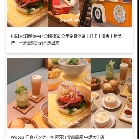
桃園大江購物中心 全國獨家 全年免費停車｜打卡＋優惠＋新品
牌！一進去就逛到不想出來
Ｗoosa 洋食パンケーキ 屋莎洋食鬆餅屋 中壢大江店