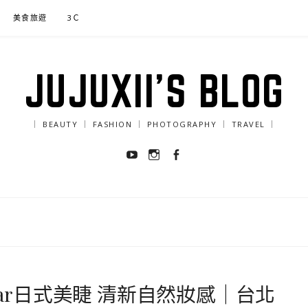
美食旅遊
3Ｃ
JUJUXII'S BLOG
｜ BEAUTY ｜ FASHION ｜ PHOTOGRAPHY ｜ TRAVEL ｜
Youtube
Instagram
Facebook
tar日式美睫 清新自然妝感｜台北