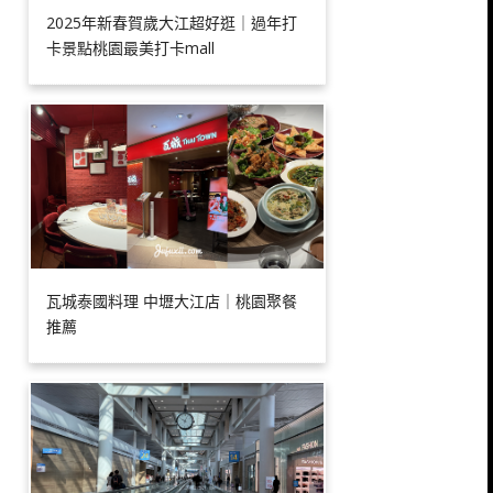
2025年新春賀歲大江超好逛｜過年打
卡景點桃園最美打卡mall
瓦城泰國料理 中壢大江店｜桃園聚餐
推薦