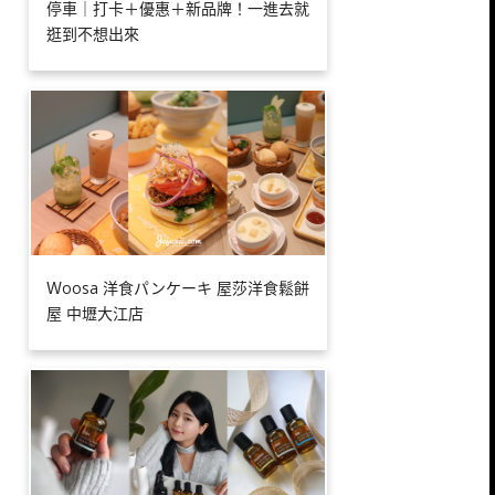
停車｜打卡＋優惠＋新品牌！一進去就
逛到不想出來
Ｗoosa 洋食パンケーキ 屋莎洋食鬆餅
屋 中壢大江店