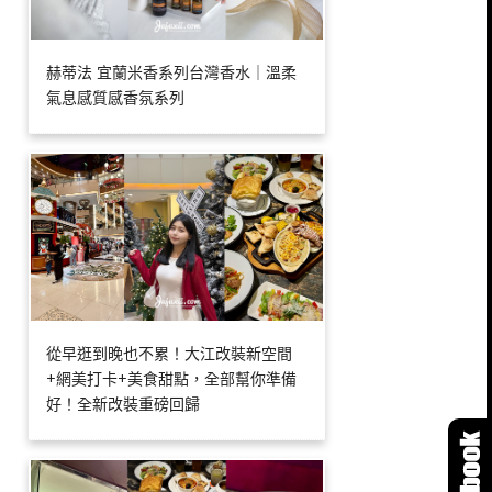
赫蒂法 宜蘭米香系列台灣香水｜溫柔
氣息感質感香氛系列
從早逛到晚也不累！大江改裝新空間
+網美打卡+美食甜點，全部幫你準備
好！全新改裝重磅回歸