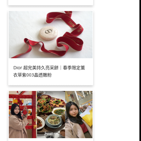
Dior 超完美持久亮采餅｜春季限定薰
衣草紫003晶透嫩粉