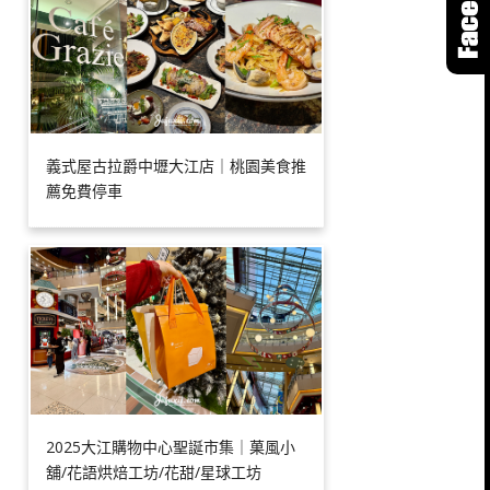
義式屋古拉爵中壢大江店｜桃園美食推
薦免費停車
2025大江購物中心聖誕市集｜菓風小
舖/花語烘焙工坊/花甜/星球工坊