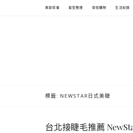
Skip
美妝保養
髮型整理
穿搭購物
生活紀錄
to
content
標籤:
NEWSTAR日式美睫
台北接睫毛推薦 NewS